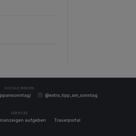
SOZIALE MEDIEN
ippamsonntag/
@extra_tipp_am_sonntag
SERVICES
einanzeigen aufgeben
Trauerportal