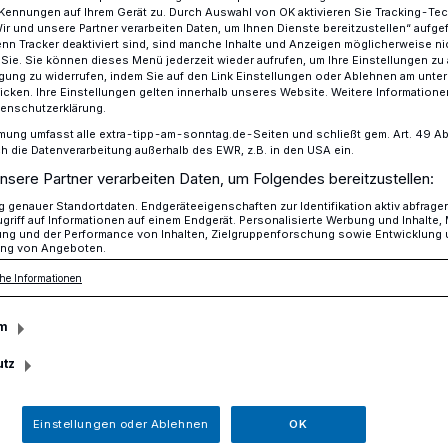
Kennungen auf Ihrem Gerät zu. Durch Auswahl von OK aktivieren Sie Tracking-Te
Wir und unsere Partner verarbeiten Daten, um Ihnen Dienste bereitzustellen“ aufge
n Tracker deaktiviert sind, sind manche Inhalte und Anzeigen möglicherweise ni
r Sie. Sie können dieses Menü jederzeit wieder aufrufen, um Ihre Einstellungen zu
ligung zu widerrufen, indem Sie auf den Link Einstellungen oder Ablehnen am unte
nstich für die Kita Bismarckplatz
icken. Ihre Einstellungen gelten innerhalb unseres Website. Weitere Informationen
tenschutzerklärung.
mung umfasst alle extra-tipp-am-sonntag.de-Seiten und schließt gem. Art. 49 Abs. 
die Datenverarbeitung außerhalb des EWR, z.B. in den USA ein.
nsere Partner verarbeiten Daten, um Folgendes bereitzustellen:
ür die Kita
genauer Standortdaten. Endgeräteeigenschaften zur Identifikation aktiv abfrage
griff auf Informationen auf einem Endgerät. Personalisierte Werbung und Inhalte
ung und der Performance von Inhalten, Zielgruppenforschung sowie Entwicklung
tz
ng von Angeboten.
he Informationen
m
ischen ersten Spatenstich haben nun
istoph Landscheidt, 1. Beigeordneter Dr.
utz
Leiterin Alicja Duliba an der zukünftigen
gesetzt.
Einstellungen oder Ablehnen
OK