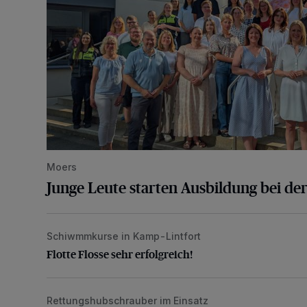
Moers
Junge Leute starten Ausbildung bei der
Schiwmmkurse in Kamp-Lintfort
Flotte Flosse sehr erfolgreich!
Flotte Flosse sehr erfolgreich!
Rettungshubschrauber im Einsatz
Schwerer Verkehrsunfall auf der A57