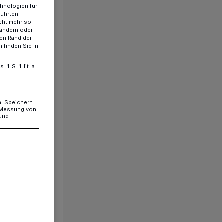
chnologien für
führten
cht mehr so
 ändern oder
ren Rand der
 finden Sie in
1 S. 1 lit. a
n. Speichern
, Messung von
 und