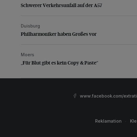
Schwerer Verkehrsunfall auf der A57
Duisburg
Philharmoniker haben Großes vor
Philharmoniker haben Großes vor
Moers
„Für Blut gibt es kein Copy & Paste“
„Für Blut gibt es kein Copy & Paste“
www.facebook.com/extrat
Reklamation
Kl