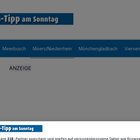
Meerbusch
Moers/Niederrhein
Mönchengladbach
Vierse
sere
-Partner speichern und greifen auf personenbezogene Daten wie Brows
218