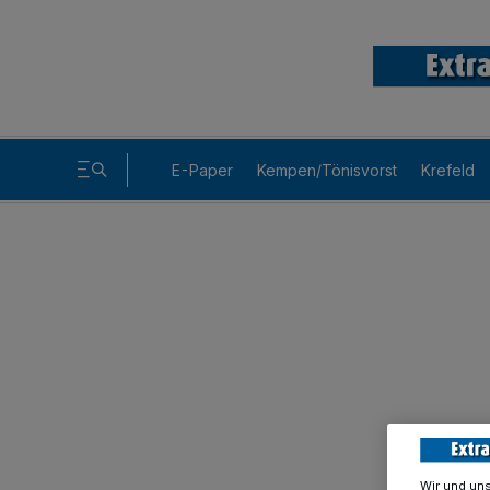
E-Paper
Kempen/Tönisvorst
Krefeld
Wir und un