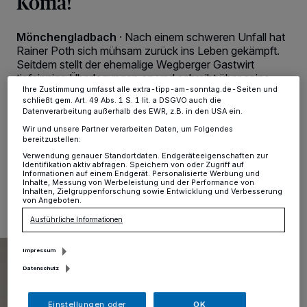
Koma!
Zwecke. Wenn Tracker deaktiviert sind, sind manche Inhalte und
Anzeigen möglicherweise nicht mehr so relevant für Sie. Sie können
dieses Menü jederzeit wieder aufrufen, um Ihre Einstellungen zu
Mönchengladbach
·
Nach einem schweren Unfall hat
ändern oder Ihre Einwilligung zu widerrufen, indem Sie auf den Link
Rainer Poth sich mühsam zurück ins Leben gekämpft.
Einstellungen oder Ablehnen am unteren Rand der Webseite klicken.
Ihre Einstellungen gelten innerhalb unseres Website. Weitere
Seitdem stellt der ehemalige Wegberger Gastwirt
Informationen finden Sie in unserer Datenschutzerklärung.
tiefsinnige Überlegungen an und schreibt über seine
Ihre Zustimmung umfasst alle extra-tipp-am-sonntag.de-Seiten und
Gedanken Bücher. Mit seinem 15. Buch ist er von
schließt gem. Art. 49 Abs. 1 S. 1 lit. a DSGVO auch die
Prosa zu Lyrik gewechselt. Thema ist sein Koma vor
Datenverarbeitung außerhalb des EWR, z.B. in den USA ein.
22 Jahren.
Wir und unsere Partner verarbeiten Daten, um Folgendes
bereitzustellen:
Verwendung genauer Standortdaten. Endgeräteeigenschaften zur
Identifikation aktiv abfragen. Speichern von oder Zugriff auf
Informationen auf einem Endgerät. Personalisierte Werbung und
12.07.2022 , 11:12 Uhr
2 Minuten Lesezeit
Inhalte, Messung von Werbeleistung und der Performance von
Inhalten, Zielgruppenforschung sowie Entwicklung und Verbesserung
von Angeboten.
Ausführliche Informationen
Impressum
Datenschutz
Einstellungen oder
OK