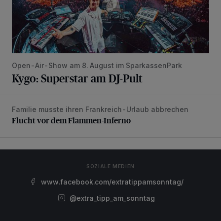
Open-Air-Show am 8. August im SparkassenPark
Kygo: Superstar am DJ-Pult
Familie musste ihren Frankreich-Urlaub abbrechen
Flucht vor dem Flammen-Inferno
Flucht vor dem Flammen-Inferno
SOZIALE MEDIEN
www.facebook.com/extratippamsonntag/
@extra_tipp_am_sonntag