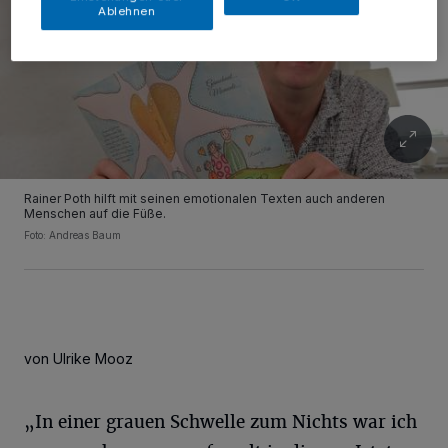
Ablehnen
Rainer Poth hilft mit seinen emotionalen Texten auch anderen
Menschen auf die Füße.
Foto: Andreas Baum
von Ulrike Mooz
„In einer grauen Schwelle zum Nichts war ich