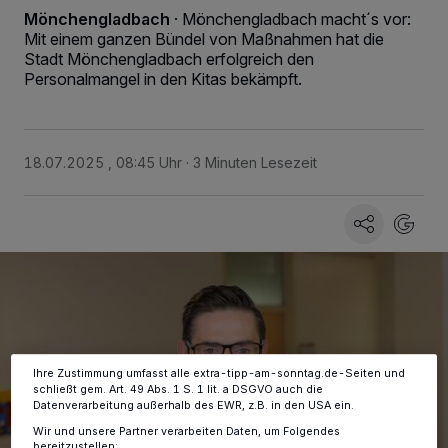
Mönchengladbach
·
Mönchengladbach macht´s vor:
Mit einem ganzen Bündel von Maßnahmen hat die
Stadt Mönchengladbach erfolgreich den
Personalmangel in den Kitas bekämpft.
18.07.2025 , 08:45 Uhr
3 Minuten Lesezeit
Wir und unsere
-Partner speichern und greifen auf
218
personenbezogene Daten wie Browserdaten oder eindeutige
Kennungen auf Ihrem Gerät zu. Durch Auswahl von OK aktivieren Sie
Tracking-Technologien für die unter „Wir und unsere Partner
verarbeiten Daten, um Ihnen Dienste bereitzustellen“ aufgeführten
Zwecke. Wenn Tracker deaktiviert sind, sind manche Inhalte und
Anzeigen möglicherweise nicht mehr so relevant für Sie. Sie können
dieses Menü jederzeit wieder aufrufen, um Ihre Einstellungen zu
ändern oder Ihre Einwilligung zu widerrufen, indem Sie auf den Link
Einstellungen oder Ablehnen am unteren Rand der Webseite klicken.
Ihre Einstellungen gelten innerhalb unseres Website. Weitere
Informationen finden Sie in unserer Datenschutzerklärung.
Ihre Zustimmung umfasst alle extra-tipp-am-sonntag.de-Seiten und
schließt gem. Art. 49 Abs. 1 S. 1 lit. a DSGVO auch die
Datenverarbeitung außerhalb des EWR, z.B. in den USA ein.
Wir und unsere Partner verarbeiten Daten, um Folgendes
bereitzustellen: