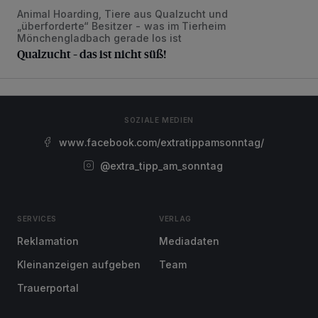
Animal Hoarding, Tiere aus Qualzucht und
Qualzucht – das ist nicht süß!
„überforderte“ Besitzer - was im Tierheim
Mönchengladbach gerade los ist
Qualzucht – das ist nicht süß!
SOZIALE MEDIEN
www.facebook.com/extratippamsonntag/
@extra_tipp_am_sonntag
SERVICES
VERLAG
Reklamation
Mediadaten
Kleinanzeigen aufgeben
Team
Trauerportal