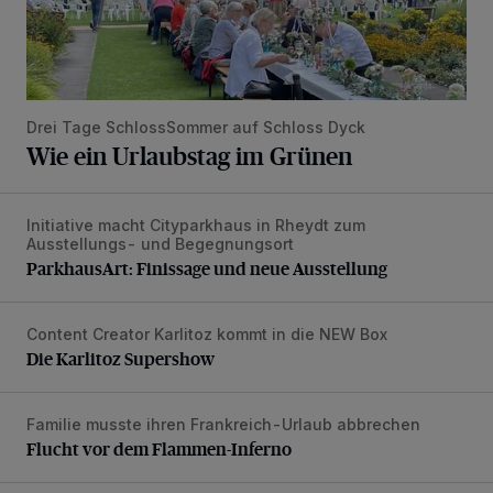
Drei Tage SchlossSommer auf Schloss Dyck
Wie ein Urlaubstag im Grünen
Initiative macht Cityparkhaus in Rheydt zum
ParkhausArt: Finissage und neue Ausstellung
Ausstellungs- und Begegnungsort
ParkhausArt: Finissage und neue Ausstellung
Content Creator Karlitoz kommt in die NEW Box
Die Karlitoz Supershow
Die Karlitoz Supershow
Familie musste ihren Frankreich-Urlaub abbrechen
Flucht vor dem Flammen-Inferno
Flucht vor dem Flammen-Inferno