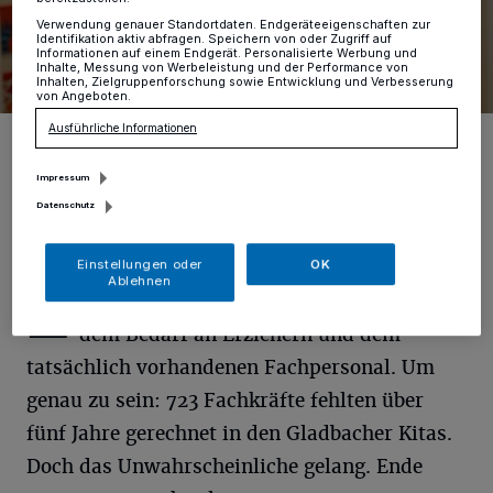
Verwendung genauer Standortdaten. Endgeräteeigenschaften zur
Identifikation aktiv abfragen. Speichern von oder Zugriff auf
Informationen auf einem Endgerät. Personalisierte Werbung und
Inhalte, Messung von Werbeleistung und der Performance von
Inhalten, Zielgruppenforschung sowie Entwicklung und Verbesserung
von Angeboten.
Ausführliche Informationen
Klaus Röttgen, Leiter Fachbereich Kinder, Jugend und Familie.
Foto: Baum/Andreas Baum
Impressum
Datenschutz
Einstellungen oder
OK
E
Ablehnen
ine große Lücke klaffte 2019 zwischen
dem Bedarf an Erziehern und dem
tatsächlich vorhandenen Fachpersonal. Um
genau zu sein: 723 Fachkräfte fehlten über
fünf Jahre gerechnet in den Gladbacher Kitas.
Doch das Unwahrscheinliche gelang. Ende