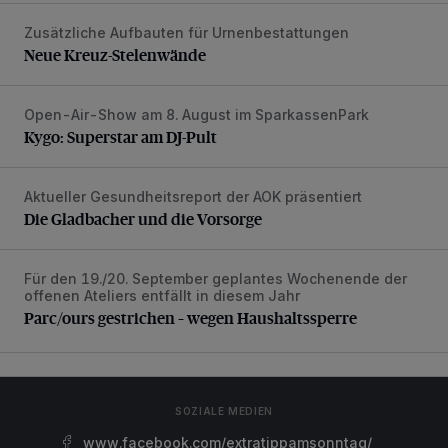
Zusätzliche Aufbauten für Urnenbestattungen
Neue Kreuz-Stelenwände
Neue Kreuz-Stelenwände
Open-Air-Show am 8. August im SparkassenPark
Kygo: Superstar am DJ-Pult
Kygo: Superstar am DJ-Pult
Aktueller Gesundheitsreport der AOK präsentiert
Die Gladbacher und die Vorsorge
Die Gladbacher und die Vorsorge
Für den 19./20. September geplantes Wochenende der
Parc/ours gestrichen – wegen Haushaltssperre
offenen Ateliers entfällt in diesem Jahr
Parc/ours gestrichen – wegen Haushaltssperre
SOZIALE MEDIEN
www.facebook.com/extratippamsonntag/