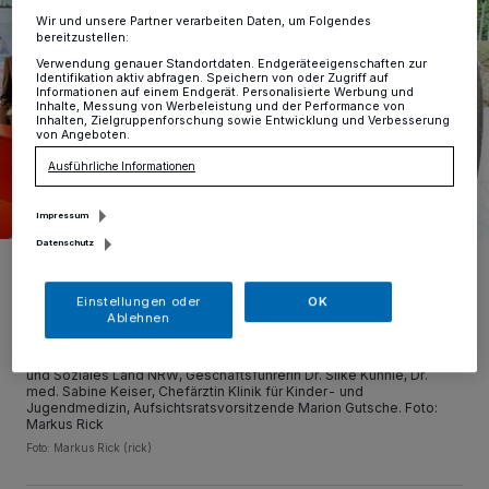
Wir und unsere Partner verarbeiten Daten, um Folgendes
bereitzustellen:
Verwendung genauer Standortdaten. Endgeräteeigenschaften zur
Identifikation aktiv abfragen. Speichern von oder Zugriff auf
Informationen auf einem Endgerät. Personalisierte Werbung und
Inhalte, Messung von Werbeleistung und der Performance von
Inhalten, Zielgruppenforschung sowie Entwicklung und Verbesserung
von Angeboten.
Ausführliche Informationen
Impressum
Datenschutz
Bei der Eröffnung der zentralen Humanmilchbank im „Eli“: Ärztlicher
Direktor Prof. Dr. med. Huan Nguyen, Bürgermeisterin Gülistan
Yüksel, Geschäftsführer Thorsten Celary, Dr. med. Anja Jaeger,
Einstellungen oder
OK
Leitung Zentralmilchbank, Dr. med. Ariane Sporkmann, Oberärztin
Ablehnen
Klinik für Gynäkologie und Geburtshilfe, Juliane Walz, Leiterin
Projektgruppe „Strukturelle Weiterentwicklung Geburtshilfe,
Geschlechterperspektive” vom Ministerium für Arbeit, Gesundheit
und Soziales Land NRW, Geschäftsführerin Dr. Silke Kühnle, Dr.
med. Sabine Keiser, Chefärztin Klinik für Kinder- und
Jugendmedizin, Aufsichtsratsvorsitzende Marion Gutsche. Foto:
Markus Rick
Foto: Markus Rick (rick)