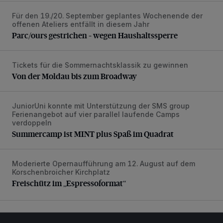
Für den 19./20. September geplantes Wochenende der
Parc/ours gestrichen – wegen Haushaltssperre
offenen Ateliers entfällt in diesem Jahr
Parc/ours gestrichen – wegen Haushaltssperre
Tickets für die Sommernachtsklassik zu gewinnen
Von der Moldau bis zum Broadway
Von der Moldau bis zum Broadway
JuniorUni konnte mit Unterstützung der SMS group
Summercamp ist MINT plus Spaß im Quadrat
Ferienangebot auf vier parallel laufende Camps
verdoppeln
Summercamp ist MINT plus Spaß im Quadrat
Moderierte Opernaufführung am 12. August auf dem
Freischütz im „Espressoformat“
Korschenbroicher Kirchplatz
Freischütz im „Espressoformat“