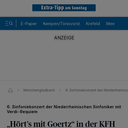
E-Paper
Kempen/Tönisvorst
Krefeld
Meerbusch
Mönchengladbach
6. Sinfoniekonzert der Niederrheinis
6. Sinfoniekonzert der Niederrheinischen Sinfoniker mit
Verdi-Requiem
Wir und unsere
-Partner speichern und greifen auf
218
personenbezogene Daten wie Browserdaten oder eindeutige
„Hört’s mit Goertz“ in der KFH
Kennungen auf Ihrem Gerät zu. Durch Auswahl von OK aktivieren Sie
Tracking-Technologien für die unter „Wir und unsere Partner