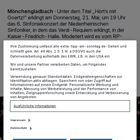
verarbeiten Daten, um Ihnen Dienste bereitzustellen“ aufgeführten
Zwecke. Wenn Tracker deaktiviert sind, sind manche Inhalte und
Mönchengladbach
·
Unter dem Titel „Hört’s mit
Anzeigen möglicherweise nicht mehr so relevant für Sie. Sie können
Goertz!“ erklingt am Donnerstag, 21. Mai, um 19 Uhr
dieses Menü jederzeit wieder aufrufen, um Ihre Einstellungen zu
das 6. Sinfoniekonzert der Niederrheinischen
ändern oder Ihre Einwilligung zu widerrufen, indem Sie auf den Link
Einstellungen oder Ablehnen am unteren Rand der Webseite klicken.
Sinfoniker, in dem das Verdi-Requiem erklingt, in der
Ihre Einstellungen gelten innerhalb unseres Website. Weitere
Kaiser-Friedrich-Halle. Moderiert wird es vom RP-
Informationen finden Sie in unserer Datenschutzerklärung.
Musikredakteur Dr. Wolfram Goertz.
Ihre Zustimmung umfasst alle extra-tipp-am-sonntag.de-Seiten und
schließt gem. Art. 49 Abs. 1 S. 1 lit. a DSGVO auch die
Datenverarbeitung außerhalb des EWR, z.B. in den USA ein.
Wir und unsere Partner verarbeiten Daten, um Folgendes
12.05.2026 , 09:29 Uhr
Eine Minute Lesezeit
bereitzustellen:
Verwendung genauer Standortdaten. Endgeräteeigenschaften zur
Identifikation aktiv abfragen. Speichern von oder Zugriff auf
Informationen auf einem Endgerät. Personalisierte Werbung und
Inhalte, Messung von Werbeleistung und der Performance von
Inhalten, Zielgruppenforschung sowie Entwicklung und Verbesserung
von Angeboten.
Ausführliche Informationen
Impressum
Datenschutz