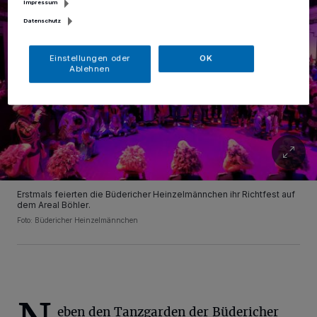
Impressum
Datenschutz
Einstellungen oder
OK
Ablehnen
Erstmals feierten die Büdericher Heinzelmännchen ihr Richtfest auf
dem Areal Böhler.
Foto: Büdericher Heinzelmännchen
eben den Tanzgarden der Büdericher