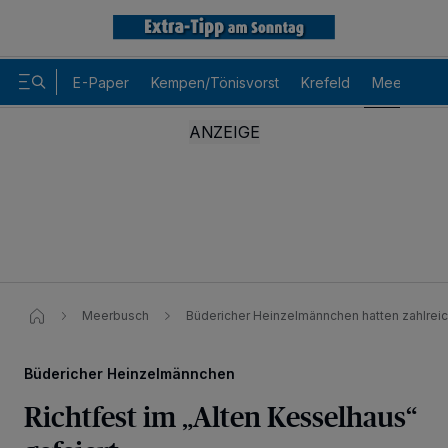
E-Paper
Kempen/Tönisvorst
Krefeld
Meerbusch
Meerbusch
Büdericher Heinzelmännchen hatten zahlrei
Büdericher Heinzelmännchen
Richtfest im „Alten Kesselhaus“