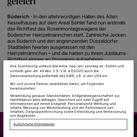
gefeiert
Wir und unsere
-Partner speichern und greifen auf
218
personenbezogene Daten wie Browserdaten oder eindeutige
Kennungen auf Ihrem Gerät zu. Durch Auswahl von OK aktivieren Sie
Büderich
·
In den altehrwürdigen Hallen des Alten
Tracking-Technologien für die unter „Wir und unsere Partner
Kesselhauses auf dem Areal Böhler fand nun erstmals
verarbeiten Daten, um Ihnen Dienste bereitzustellen“ aufgeführten
das Richtfest des Rosenmontagswagens der
Zwecke. Wenn Tracker deaktiviert sind, sind manche Inhalte und
Anzeigen möglicherweise nicht mehr so relevant für Sie. Sie können
Büdericher Heinzelmännchen statt. Zahlreiche Jecken
dieses Menü jederzeit wieder aufrufen, um Ihre Einstellungen zu
aus Büderich und den angrenzenden Düsseldorfer
ändern oder Ihre Einwilligung zu widerrufen, indem Sie auf den Link
Stadtteilen feierten ausgelassen mit den
Einstellungen oder Ablehnen am unteren Rand der Webseite klicken.
Heinzelmännchen – und die hatten zu ihrem Jubiläums-
Ihre Einstellungen gelten innerhalb unseres Website. Weitere
Informationen finden Sie in unserer Datenschutzerklärung.
Richtfest einiges an Programm aufgefahren...
Ihre Zustimmung umfasst alle extra-tipp-am-sonntag.de-Seiten und
schließt gem. Art. 49 Abs. 1 S. 1 lit. a DSGVO auch die
Datenverarbeitung außerhalb des EWR, z.B. in den USA ein.
Wir und unsere Partner verarbeiten Daten, um Folgendes
25.02.2025 , 10:15 Uhr
2 Minuten Lesezeit
bereitzustellen:
Verwendung genauer Standortdaten. Endgeräteeigenschaften zur
Identifikation aktiv abfragen. Speichern von oder Zugriff auf
Informationen auf einem Endgerät. Personalisierte Werbung und
Inhalte, Messung von Werbeleistung und der Performance von
Inhalten, Zielgruppenforschung sowie Entwicklung und Verbesserung
von Angeboten.
Ausführliche Informationen