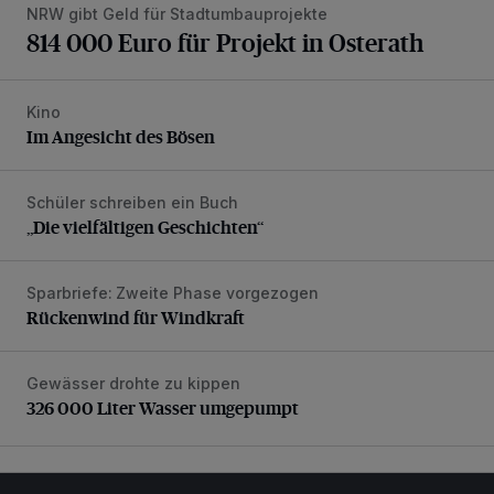
NRW gibt Geld für Stadtumbauprojekte
814 000 Euro für Projekt in Osterath
Kino
Im Angesicht des Bösen
Im Angesicht des Bösen
Schüler schreiben ein Buch
„Die vielfältigen Geschichten“
„Die vielfältigen Geschichten“
Sparbriefe: Zweite Phase vorgezogen
Rückenwind für Windkraft
Rückenwind für Windkraft
Gewässer drohte zu kippen
326 000 Liter Wasser umgepumpt
326 000 Liter Wasser umgepumpt