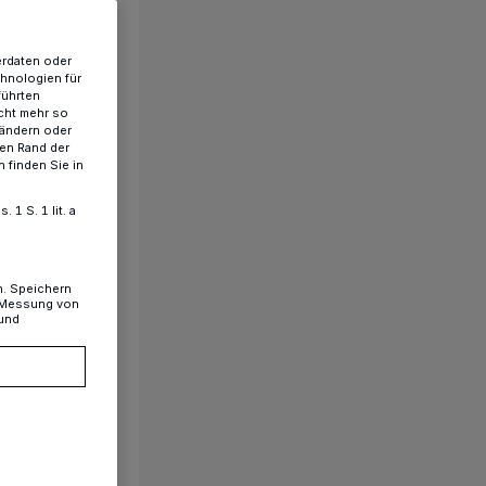
erdaten oder
chnologien für
führten
cht mehr so
 ändern oder
ren Rand der
 finden Sie in
1 S. 1 lit. a
n. Speichern
, Messung von
 und