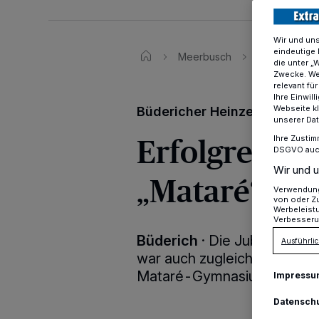
Wir und un
eindeutige 
Meerbusch
Büdericher K
die unter „
Zwecke. Wen
relevant fü
Ihre Einwil
Webseite kl
Büdericher Heinzelmännche
unserer Da
Erfolgreiche
Ihre Zustim
DSGVO auch 
Wir und u
„Mataré“
Verwendung 
von oder Zu
Werbeleist
Verbesseru
Büderich
·
Die Jubiläumssi
Ausführlic
war auch zugleich die Premi
Mataré-Gymnasium – und da
Impressu
Datensch