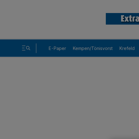
E-Paper
Kempen/Tönisvorst
Krefeld