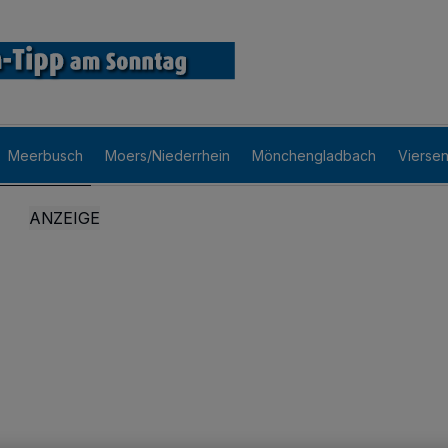
Meerbusch
Moers/Niederrhein
Mönchengladbach
Vierse