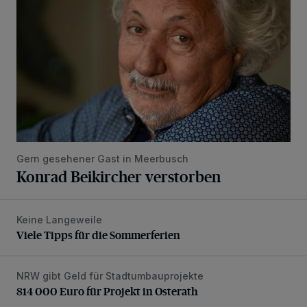
Gern gesehener Gast in Meerbusch
Konrad Beikircher verstorben
Keine Langeweile
Viele Tipps für die Sommerferien
Viele Tipps für die Sommerferien
NRW gibt Geld für Stadtumbauprojekte
814 000 Euro für Projekt in Osterath
814 000 Euro für Projekt in Osterath