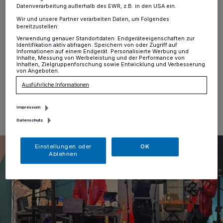
Datenverarbeitung außerhalb des EWR, z.B. in den USA ein.
Meerbusch
·
Der Freizeittreff 55plus Meerbusch
präsentiert ein buntes Herbstfest mit Schlagerspaß für
Wir und unsere Partner verarbeiten Daten, um Folgendes
bereitzustellen:
die Generation 55plus. Es findet am Samstag, 25.
Oktober, von 16 bis 20 Uhr in der Gaststätte „Zur Alten
Verwendung genauer Standortdaten. Endgeräteeigenschaften zur
Identifikation aktiv abfragen. Speichern von oder Zugriff auf
Post", Dorfstraße 4 in Büderich, statt.
Informationen auf einem Endgerät. Personalisierte Werbung und
Inhalte, Messung von Werbeleistung und der Performance von
Inhalten, Zielgruppenforschung sowie Entwicklung und Verbesserung
von Angeboten.
Ausführliche Informationen
17.09.2025 , 10:00 Uhr
Eine Minute Lesezeit
Impressum
Datenschutz
Einstellungen oder
OK
Ablehnen