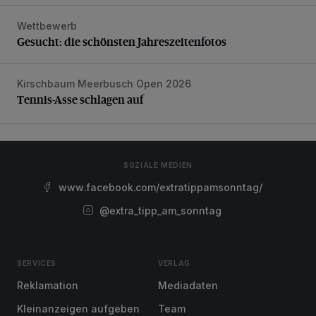
Wettbewerb
Gesucht: die schönsten Jahreszeitenfotos
Gesucht: die schönsten Jahreszeitenfotos
Kirschbaum Meerbusch Open 2026
Tennis-Asse schlagen auf
Tennis-Asse schlagen auf
SOZIALE MEDIEN
www.facebook.com/extratippamsonntag/
@extra_tipp_am_sonntag
SERVICES
VERLAG
Reklamation
Mediadaten
Kleinanzeigen aufgeben
Team