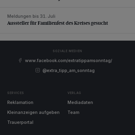
Meldungen bis 31. Juli
Aussteller für Familienfest des Kreises gesucht
Aussteller für Familienfest des Kreises gesucht
SOZIALE MEDIEN
www.facebook.com/extratippamsonntag/
@extra_tipp_am_sonntag
SERVICES
VERLAG
Reklamation
Mediadaten
Kleinanzeigen aufgeben
Team
Trauerportal