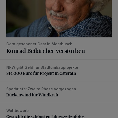
Gern gesehener Gast in Meerbusch
Konrad Beikircher verstorben
NRW gibt Geld für Stadtumbauprojekte
814 000 Euro für Projekt in Osterath
814 000 Euro für Projekt in Osterath
Sparbriefe: Zweite Phase vorgezogen
Rückenwind für Windkraft
Rückenwind für Windkraft
Wettbewerb
Gesucht: die schönsten Jahreszeitenfotos
Gesucht: die schönsten Jahreszeitenfotos