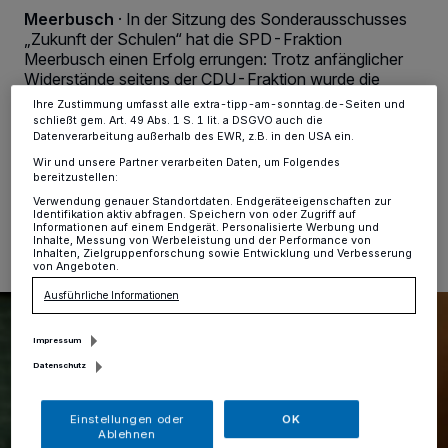
dieses Menü jederzeit wieder aufrufen, um Ihre Einstellungen zu
Meerbusch
·
In der Sitzung des Sonderausschusses
ändern oder Ihre Einwilligung zu widerrufen, indem Sie auf den Link
„Zukunft der Schulen“ hat die SPD-Fraktion
Einstellungen oder Ablehnen am unteren Rand der Webseite klicken.
Meerbusch einen Erfolg errungen: Trotz anfänglicher
Ihre Einstellungen gelten innerhalb unseres Website. Weitere
Widerstände seitens der CDU-Fraktion wurde die
Informationen finden Sie in unserer Datenschutzerklärung.
ursprüngliche Beschlussvorlage der Verwaltung
Ihre Zustimmung umfasst alle extra-tipp-am-sonntag.de-Seiten und
grundlegend überarbeitet.
schließt gem. Art. 49 Abs. 1 S. 1 lit. a DSGVO auch die
Datenverarbeitung außerhalb des EWR, z.B. in den USA ein.
Wir und unsere Partner verarbeiten Daten, um Folgendes
bereitzustellen:
15.05.2026 , 10:17 Uhr
Eine Minute Lesezeit
Verwendung genauer Standortdaten. Endgeräteeigenschaften zur
Identifikation aktiv abfragen. Speichern von oder Zugriff auf
Informationen auf einem Endgerät. Personalisierte Werbung und
Inhalte, Messung von Werbeleistung und der Performance von
Inhalten, Zielgruppenforschung sowie Entwicklung und Verbesserung
von Angeboten.
Ausführliche Informationen
Impressum
Datenschutz
Einstellungen oder
OK
Ablehnen