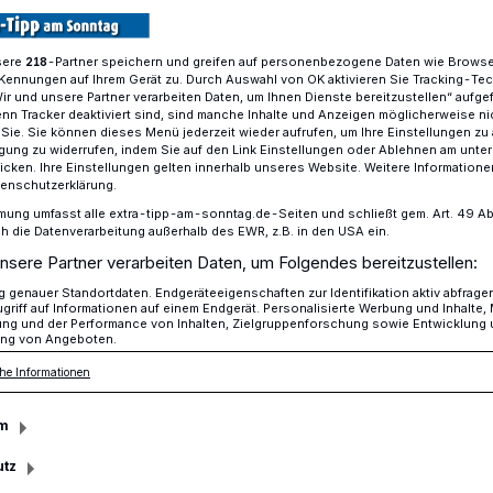
sere
-Partner speichern und greifen auf personenbezogene Daten wie Brows
218
Kennungen auf Ihrem Gerät zu. Durch Auswahl von OK aktivieren Sie Tracking-Te
ür bessere Schulen in Krefeld
Wir und unsere Partner verarbeiten Daten, um Ihnen Dienste bereitzustellen“ aufge
n Tracker deaktiviert sind, sind manche Inhalte und Anzeigen möglicherweise ni
r Sie. Sie können dieses Menü jederzeit wieder aufrufen, um Ihre Einstellungen zu
ligung zu widerrufen, indem Sie auf den Link Einstellungen oder Ablehnen am unte
icken. Ihre Einstellungen gelten innerhalb unseres Website. Weitere Informationen
tenschutzerklärung.
bessere Schulen
mung umfasst alle extra-tipp-am-sonntag.de-Seiten und schließt gem. Art. 49 Abs. 
die Datenverarbeitung außerhalb des EWR, z.B. in den USA ein.
nsere Partner verarbeiten Daten, um Folgendes bereitzustellen:
genauer Standortdaten. Endgeräteeigenschaften zur Identifikation aktiv abfrage
r hat begonnen. Für die i-Dötzchen sogar
griff auf Informationen auf einem Endgerät. Personalisierte Werbung und Inhalte
ung und der Performance von Inhalten, Zielgruppenforschung sowie Entwicklung
Ein Überblick über die aktuelle Lage der
ng von Angeboten.
he Informationen
m
utz
sezeit