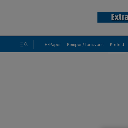
E-Paper
Kempen/Tönisvorst
Krefeld