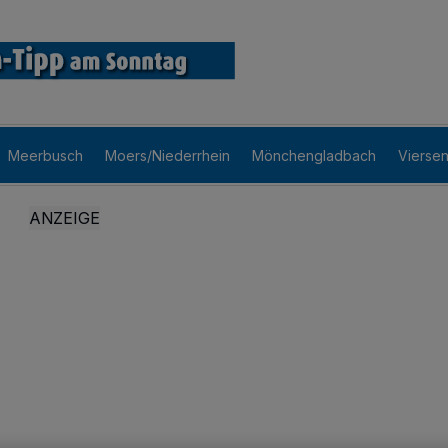
Meerbusch
Moers/Niederrhein
Mönchengladbach
Vierse