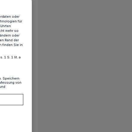
erdaten oder
chnologien für
führten
cht mehr so
 ändern oder
ren Rand der
 finden Sie in
1 S. 1 lit. a
n. Speichern
, Messung von
 und