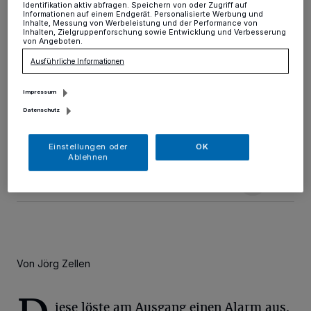
Identifikation aktiv abfragen. Speichern von oder Zugriff auf
Informationen auf einem Endgerät. Personalisierte Werbung und
Krefeld (red.)
·
Ein 32-jähriger Krefelder fiel am
Inhalte, Messung von Werbeleistung und der Performance von
Inhalten, Zielgruppenforschung sowie Entwicklung und Verbesserung
frühen Montagabend gegen 17.40 Uhr nach einem
von Angeboten.
Diebstahl auf, als er ein Schuhgeschäft an der
Ausführliche Informationen
Hochstraße verlassen wollte. Er hatte eine Tasche bei
sich, die mit einer Diebstahlsicherung versehen war.
Impressum
Datenschutz
30.10.2014 , 12:43 Uhr
Eine Minute Lesezeit
Einstellungen oder
OK
Ablehnen
Von Jörg Zellen
iese löste am Ausgang einen Alarm aus.