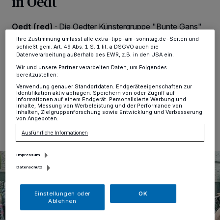
in Oedt
ändern oder Ihre Einwilligung zu widerrufen, indem Sie auf den Link
Einstellungen oder Ablehnen am unteren Rand der Webseite klicken.
Ihre Einstellungen gelten innerhalb unseres Website. Weitere
Oedt (red)
·
Die Oedter Künstergruppe "Bunte Gans"
Informationen finden Sie in unserer Datenschutzerklärung.
lädt ein zur vorweihnachtlichen Ausstellung: Im alten
Ihre Zustimmung umfasst alle extra-tipp-am-sonntag.de-Seiten und
Rathaus, Johannes Girmes Straße 21, erwartet die
schließt gem. Art. 49 Abs. 1 S. 1 lit. a DSGVO auch die
Besucher der Ausstellung ein stimmungsvolles und
Datenverarbeitung außerhalb des EWR, z.B. in den USA ein.
vorweihnachtliches Ambiente.
Wir und unsere Partner verarbeiten Daten, um Folgendes
bereitzustellen:
Verwendung genauer Standortdaten. Endgeräteeigenschaften zur
Identifikation aktiv abfragen. Speichern von oder Zugriff auf
Informationen auf einem Endgerät. Personalisierte Werbung und
30.10.2014 , 11:23 Uhr
Eine Minute Lesezeit
Inhalte, Messung von Werbeleistung und der Performance von
Inhalten, Zielgruppenforschung sowie Entwicklung und Verbesserung
von Angeboten.
Ausführliche Informationen
Impressum
Datenschutz
Einstellungen oder
OK
Ablehnen