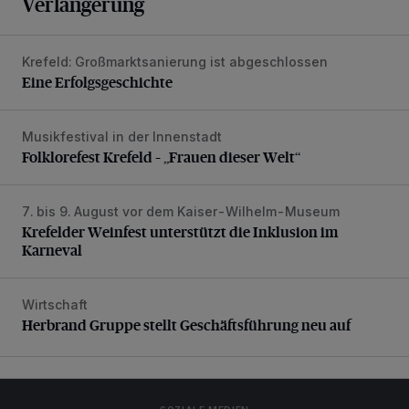
Verlängerung
Krefeld: Großmarktsanierung ist abgeschlossen
Eine Erfolgsgeschichte
Eine Erfolgsgeschichte
Musikfestival in der Innenstadt
Folklorefest Krefeld – „Frauen dieser Welt“
Folklorefest Krefeld – „Frauen dieser Welt“
7. bis 9. August vor dem Kaiser-Wilhelm-Museum
Krefelder Weinfest unterstützt die Inklusion im Karneval
Krefelder Weinfest unterstützt die Inklusion im
Karneval
Wirtschaft
Herbrand Gruppe stellt Geschäftsführung neu auf
Herbrand Gruppe stellt Geschäftsführung neu auf