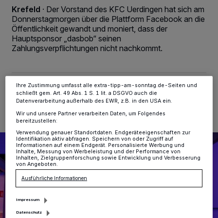
Kennungen auf Ihrem Gerät zu. Durch Auswahl von OK aktivieren Sie
Krefeld
·
Der Vorstand des KFC Uerdingen hat sich am
Tracking-Technologien für die unter „Wir und unsere Partner
Donnerstagmorgen über die Plattform Facebook an die
verarbeiten Daten, um Ihnen Dienste bereitzustellen“ aufgeführten
Zwecke. Wenn Tracker deaktiviert sind, sind manche Inhalte und
Öffentlichkeit gewandt und moniert, dass der
Anzeigen möglicherweise nicht mehr so relevant für Sie. Sie können
Hauptsponsor „dasbob“ seinen
dieses Menü jederzeit wieder aufrufen, um Ihre Einstellungen zu
Zahlungsverpflichtungen nicht nachkommt.
ändern oder Ihre Einwilligung zu widerrufen, indem Sie auf den Link
Einstellungen oder Ablehnen am unteren Rand der Webseite klicken.
Ihre Einstellungen gelten innerhalb unseres Website. Weitere
Informationen finden Sie in unserer Datenschutzerklärung.
Ihre Zustimmung umfasst alle extra-tipp-am-sonntag.de-Seiten und
23.11.2023 , 08:13 Uhr
Eine Minute Lesezeit
schließt gem. Art. 49 Abs. 1 S. 1 lit. a DSGVO auch die
Datenverarbeitung außerhalb des EWR, z.B. in den USA ein.
Wir und unsere Partner verarbeiten Daten, um Folgendes
bereitzustellen:
Verwendung genauer Standortdaten. Endgeräteeigenschaften zur
Identifikation aktiv abfragen. Speichern von oder Zugriff auf
Informationen auf einem Endgerät. Personalisierte Werbung und
Inhalte, Messung von Werbeleistung und der Performance von
Inhalten, Zielgruppenforschung sowie Entwicklung und Verbesserung
von Angeboten.
Ausführliche Informationen
Impressum
Datenschutz