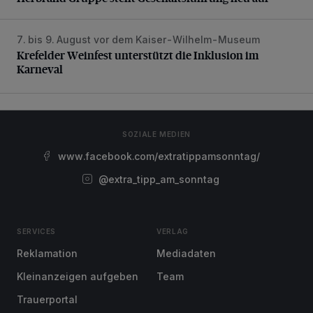
7. bis 9. August vor dem Kaiser-Wilhelm-Museum
Krefelder Weinfest unterstützt die Inklusion im Karneval
Krefelder Weinfest unterstützt die Inklusion im
Karneval
SOZIALE MEDIEN
www.facebook.com/extratippamsonntag/
@extra_tipp_am_sonntag
SERVICES
VERLAG
Reklamation
Mediadaten
Kleinanzeigen aufgeben
Team
Trauerportal