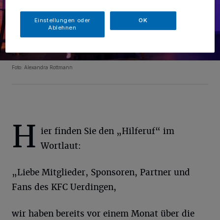
Einstellungen oder
OK
Ablehnen
Foto: Alexandra Rottmann
H
ier finden Sie den „Hilferuf“ im
Wortlaut:
„Liebe Mitglieder, Sponsoren, Partner und
Fans des KFC Uerdingen,
wir haben bereits vor einem Monat über die