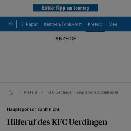
E-Paper
Kempen/Tönisvorst
Krefeld
Meerbusch
Krefeld
KFC Uerdingen: Hauptsponsor zahlt nicht
Hauptsponsor zahlt nicht
Hilferuf des KFC Uerdingen
Wir und unsere
-Partner speichern und greifen auf
218
personenbezogene Daten wie Browserdaten oder eindeutige