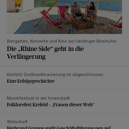
Biergarten, Konzerte und Kino am Uerdinger Rheinufer
Die „Rhine Side“ geht in die
Verlängerung
Krefeld: Großmarktsanierung ist abgeschlossen
Eine Erfolgsgeschichte
Eine Erfolgsgeschichte
Musikfestival in der Innenstadt
Folklorefest Krefeld – „Frauen dieser Welt“
Folklorefest Krefeld – „Frauen dieser Welt“
Wirtschaft
Herbrand Gruppe stellt Geschäftsführung neu auf
Herbrand Gruppe stellt Geschäftsführung neu auf