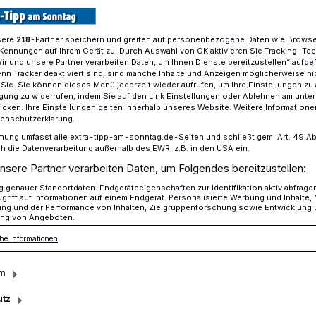
sere
-Partner speichern und greifen auf personenbezogene Daten wie Brows
218
Kennungen auf Ihrem Gerät zu. Durch Auswahl von OK aktivieren Sie Tracking-Te
er Unbeschulbaren: Post, Polizei und Drama
Wir und unsere Partner verarbeiten Daten, um Ihnen Dienste bereitzustellen“ aufge
n Tracker deaktiviert sind, sind manche Inhalte und Anzeigen möglicherweise ni
r Sie. Sie können dieses Menü jederzeit wieder aufrufen, um Ihre Einstellungen zu
ligung zu widerrufen, indem Sie auf den Link Einstellungen oder Ablehnen am unte
icken. Ihre Einstellungen gelten innerhalb unseres Website. Weitere Informationen
aren
tenschutzerklärung.
i und Drama
mung umfasst alle extra-tipp-am-sonntag.de-Seiten und schließt gem. Art. 49 Abs. 
die Datenverarbeitung außerhalb des EWR, z.B. in den USA ein.
nsere Partner verarbeiten Daten, um Folgendes bereitzustellen:
genauer Standortdaten. Endgeräteeigenschaften zur Identifikation aktiv abfrage
ogische Klasse der Erich-Kästner-Schule
griff auf Informationen auf einem Endgerät. Personalisierte Werbung und Inhalte
ung und der Performance von Inhalten, Zielgruppenforschung sowie Entwicklung
e anderswo schon aufgegeben wurden.
ng von Angeboten.
he Informationen
m
sezeit
utz