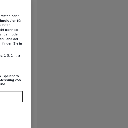
erdaten oder
chnologien für
führten
cht mehr so
 ändern oder
ren Rand der
 finden Sie in
1 S. 1 lit. a
n. Speichern
, Messung von
 und