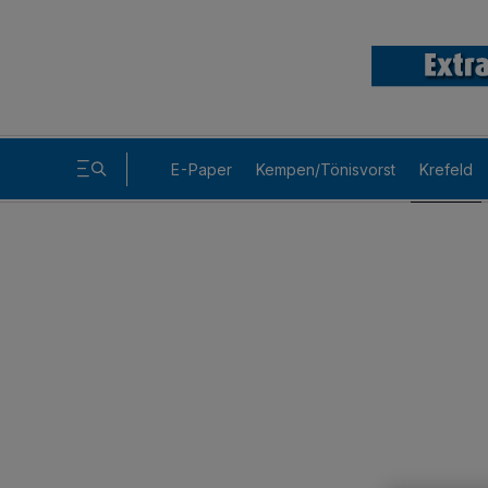
E-Paper
Kempen/Tönisvorst
Krefeld