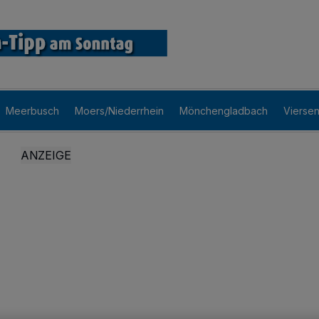
Meerbusch
Moers/Niederrhein
Mönchengladbach
Vierse