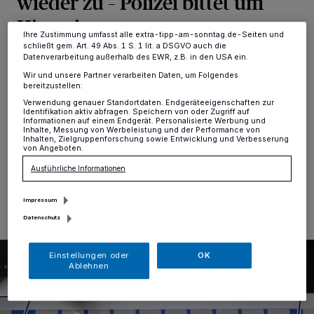
wieder zu – Polizei bittet um
Ihre Einstellungen gelten innerhalb unseres Website. Weitere
Informationen finden Sie in unserer Datenschutzerklärung.
Hinweise
Ihre Zustimmung umfasst alle extra-tipp-am-sonntag.de-Seiten und
schließt gem. Art. 49 Abs. 1 S. 1 lit. a DSGVO auch die
Datenverarbeitung außerhalb des EWR, z.B. in den USA ein.
Tönisvorst-St. Tönis
·
Insgesamt fünf Pkw sind in der
Zeit zwischen dem 1. und dem 6. Oktober in St. Tönis
Wir und unsere Partner verarbeiten Daten, um Folgendes
bereitzustellen:
aufgebrochen worden. Es handelt sich um vier BMW
und einen Mercedes. Die Polizei fragt: Wer kann
Verwendung genauer Standortdaten. Endgeräteeigenschaften zur
Identifikation aktiv abfragen. Speichern von oder Zugriff auf
Hinweise geben?
Informationen auf einem Endgerät. Personalisierte Werbung und
Inhalte, Messung von Werbeleistung und der Performance von
Inhalten, Zielgruppenforschung sowie Entwicklung und Verbesserung
von Angeboten.
Ausführliche Informationen
09.10.2022 , 14:47 Uhr
Eine Minute Lesezeit
Impressum
Datenschutz
Einstellungen oder
OK
Ablehnen