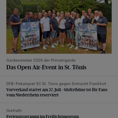
Gardesommer 2026 der Prinzengarde
Das Open Air-Event in St. Tönis
DFB-Pokalspiel SC St. Tönis gegen Eintracht Frankfurt
Vorverkauf startet am 27. Juli - Südtribüne ist für Fans vom
Vorverkauf startet am 27. Juli - Südtribüne ist für Fans
vom Niederrhein reserviert
Grefrath
Ferienprogramm im Freilichtmuseum
Ferienprogramm im Freilichtmuseum