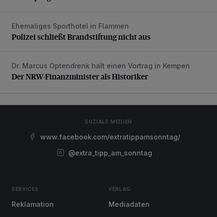
Ehemaliges Sporthotel in Flammen
Polizei schließt Brandstiftung nicht aus
Polizei schließt Brandstiftung nicht aus
Dr. Marcus Optendrenk hält einen Vortrag in Kempen
Der NRW-Finanzminister als Historiker
Der NRW-Finanzminister als Historiker
SOZIALE MEDIEN
www.facebook.com/extratippamsonntag/
@extra_tipp_am_sonntag
SERVICES
VERLAG
Reklamation
Mediadaten