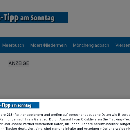
Meerbusch
Moers/Niederrhein
Mönchengladbach
Vierse
sere
-Partner speichern und greifen auf personenbezogene Daten wie Brows
218
Kennungen auf Ihrem Gerät zu. Durch Auswahl von OK aktivieren Sie Tracking-Te
Wir und unsere Partner verarbeiten Daten, um Ihnen Dienste bereitzustellen“ aufge
n Tracker deaktiviert sind, sind manche Inhalte und Anzeigen möglicherweise ni