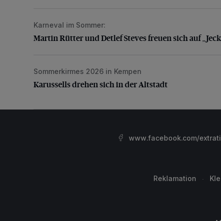
Karneval im Sommer:
Martin Rütter und Detlef Steves freuen sich auf „Je
Martin Rütter und Detlef Steves freuen sich auf „Jec
Sommerkirmes 2026 in Kempen
Karussells drehen sich in der Altstadt
Karussells drehen sich in der Altstadt
www.facebook.com/extrat
Reklamation
Kl