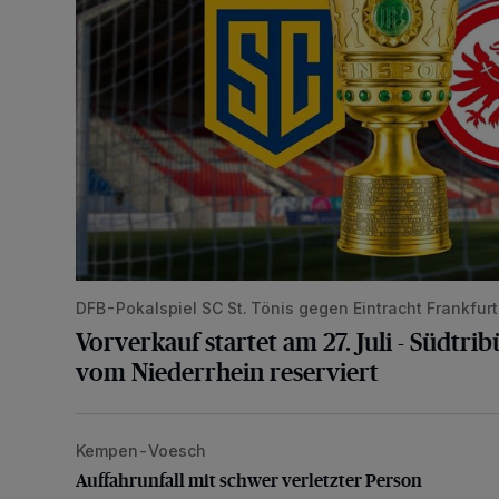
DFB-Pokalspiel SC St. Tönis gegen Eintracht Frankfurt
Vorverkauf startet am 27. Juli - Südtrib
vom Niederrhein reserviert
Kempen-Voesch
Auffahrunfall mit schwer verletzter Person
Auffahrunfall mit schwer verletzter Person