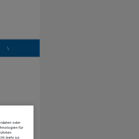
n
Willich
erdaten oder
chnologien für
führten
cht mehr so