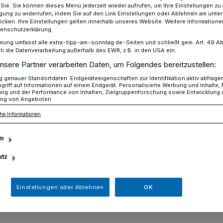
r Sie. Sie können dieses Menü jederzeit wieder aufrufen, um Ihre Einstellungen zu
ligung zu widerrufen, indem Sie auf den Link Einstellungen oder Ablehnen am unte
icken. Ihre Einstellungen gelten innerhalb unseres Website. Weitere Informationen
tenschutzerklärung.
ahme mit 35 Kilo Ecstasy
mung umfasst alle extra-tipp-am-sonntag.de-Seiten und schließt gem. Art. 49 Abs. 
die Datenverarbeitung außerhalb des EWR, z.B. in den USA ein.
nsere Partner verarbeiten Daten, um Folgendes bereitzustellen:
genauer Standortdaten. Endgeräteeigenschaften zur Identifikation aktiv abfrage
griff auf Informationen auf einem Endgerät. Personalisierte Werbung und Inhalte
ung und der Performance von Inhalten, Zielgruppenforschung sowie Entwicklung
rländer mit 35 Kilo
ng von Angeboten.
he Informationen
tgenommen
m
utz
amt 35 Kilo schweren Tasche mit Ecstasy-
er Niederländer am Mittwochabend in
Einstellungen oder Ablehnen
OK