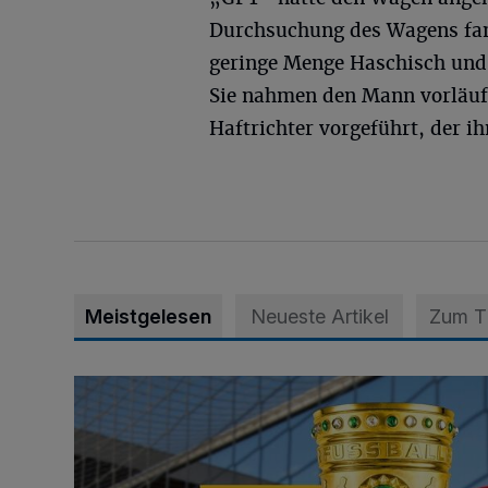
Durchsuchung des Wagens fan
geringe Menge Haschisch und e
Sie nahmen den Mann vorläuf
Haftrichter vorgeführt, der i
Meistgelesen
Neueste Artikel
Zum 
Vorverkauf startet am 27. Juli - Südtribüne ist für F