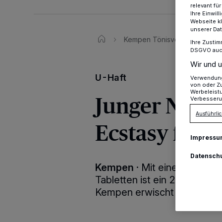
relevant fü
Ihre Einwil
Webseite kl
unserer Da
Kempen Tönisvorst
Festn
Ihre Zustim
DSGVO auch 
Wir und u
U-Haft
Verwendung 
von oder Zu
Werbeleist
Junger Niede
Verbesseru
Ausführlic
Ecstasy fes
Impressu
Datensch
Kempen
·
Mit einer insges
Tabletten ist ein 22-jährig
Kempen erwischt worden.