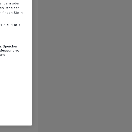
 ändern oder
ren Rand der
 finden Sie in
1 S. 1 lit. a
n. Speichern
, Messung von
 und