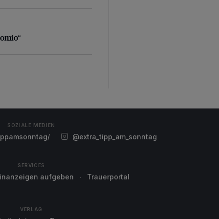
ckomio“
komio“
SOZIALE MEDIEN
ippamsonntag/
@extra_tipp_am_sonntag
SERVICES
einanzeigen aufgeben
Trauerportal
VERLAG