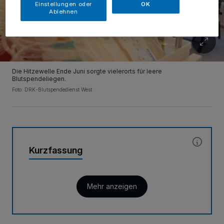
Einstellungen oder
OK
Ablehnen
Die Hitzewelle Ende Juni sorgte vielerorts für leere
Blutspendeliegen.
Foto: DRK-Blutspendedienst West
Kurzfassung
Mehr anzeigen