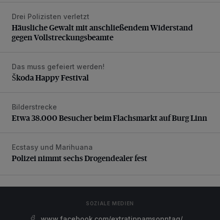
Drei Polizisten verletzt
Häusliche Gewalt mit anschließendem Widerstand gegen V
Häusliche Gewalt mit anschließendem Widerstand
gegen Vollstreckungsbeamte
Das muss gefeiert werden!
Škoda Happy Festival
Škoda Happy Festival
Bilderstrecke
Etwa 38.000 Besucher beim Flachsmarkt auf Burg Linn
Etwa 38.000 Besucher beim Flachsmarkt auf Burg Linn
Ecstasy und Marihuana
Polizei nimmt sechs Drogendealer fest
Polizei nimmt sechs Drogendealer fest
SOZIALE MEDIEN
www.facebook.com/extratippamsonntag/