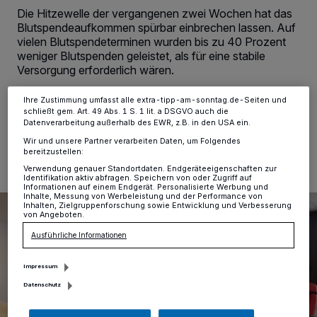
verarbeiten Daten, um Ihnen Dienste bereitzustellen“ aufgeführten
Die Hitzewelle der vergangenen zwei Wochen hat das
Zwecke. Wenn Tracker deaktiviert sind, sind manche Inhalte und
Blutspendeaufkommen spürbar einbrechen lassen. Auf
Anzeigen möglicherweise nicht mehr so relevant für Sie. Sie können
dieses Menü jederzeit wieder aufrufen, um Ihre Einstellungen zu
vielen Blutspendeterminen wurden bis zu 40 Prozent
ändern oder Ihre Einwilligung zu widerrufen, indem Sie auf den Link
weniger Blutspenden geleistet, als für eine stabile
Einstellungen oder Ablehnen am unteren Rand der Webseite klicken.
Versorgung erforderlich wären.
Ihre Einstellungen gelten innerhalb unseres Website. Weitere
Informationen finden Sie in unserer Datenschutzerklärung.
Ihre Zustimmung umfasst alle extra-tipp-am-sonntag.de-Seiten und
schließt gem. Art. 49 Abs. 1 S. 1 lit. a DSGVO auch die
Datenverarbeitung außerhalb des EWR, z.B. in den USA ein.
03.07.2026 , 08:20 Uhr
Eine Minute Lesezeit
Wir und unsere Partner verarbeiten Daten, um Folgendes
bereitzustellen:
Verwendung genauer Standortdaten. Endgeräteeigenschaften zur
Identifikation aktiv abfragen. Speichern von oder Zugriff auf
Informationen auf einem Endgerät. Personalisierte Werbung und
Inhalte, Messung von Werbeleistung und der Performance von
Inhalten, Zielgruppenforschung sowie Entwicklung und Verbesserung
von Angeboten.
Ausführliche Informationen
Impressum
Datenschutz