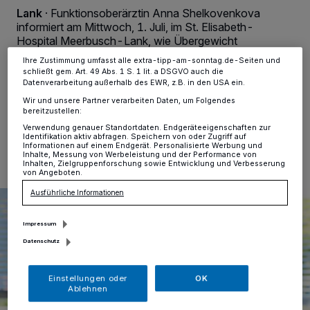
ändern oder Ihre Einwilligung zu widerrufen, indem Sie auf den Link
Lank
·
Funktionsoberärztin Anna Shelkovenkova
Einstellungen oder Ablehnen am unteren Rand der Webseite klicken.
informiert am Mittwoch, 1. Juli, im St. Elisabeth-
Ihre Einstellungen gelten innerhalb unseres Website. Weitere
Hospital Meerbusch-Lank, wie Übergewicht
Informationen finden Sie in unserer Datenschutzerklärung.
rheumatische Beschwerden verstärkt und welche
Ihre Zustimmung umfasst alle extra-tipp-am-sonntag.de-Seiten und
Unterstützung eine neue Spezialsprechstunde bietet.
schließt gem. Art. 49 Abs. 1 S. 1 lit. a DSGVO auch die
Datenverarbeitung außerhalb des EWR, z.B. in den USA ein.
Wir und unsere Partner verarbeiten Daten, um Folgendes
bereitzustellen:
30.06.2026 , 10:00 Uhr
Eine Minute Lesezeit
Verwendung genauer Standortdaten. Endgeräteeigenschaften zur
Identifikation aktiv abfragen. Speichern von oder Zugriff auf
Informationen auf einem Endgerät. Personalisierte Werbung und
Inhalte, Messung von Werbeleistung und der Performance von
Inhalten, Zielgruppenforschung sowie Entwicklung und Verbesserung
von Angeboten.
Ausführliche Informationen
Impressum
Datenschutz
Einstellungen oder
OK
Ablehnen