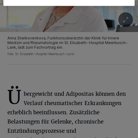
Anna Shelkovenkova, Funktionsoberärztin der Klinik für Innere
Medizin und Rheumatologie im St. Elisabeth-Hospital Meerbusch-
Lank, lädt zum Fachvortrag ein.
Foto: St. Elisabeth-Hospital Meerbusch-Lank
Ü
bergewicht und Adipositas können den
Verlauf rheumatischer Erkrankungen
erheblich beeinflussen. Zusätzliche
Belastungen für Gelenke, chronische
Entzündungsprozesse und