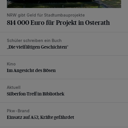
NRW gibt Geld für Stadtumbauprojekte
814 000 Euro für Projekt in Osterath
Schüler schreiben ein Buch
„Die vielfältigen Geschichten“
„Die vielfältigen Geschichten“
Kino
Im Angesicht des Bösen
Im Angesicht des Bösen
Aktuell
Silberfon-Treff in Bibliothek
Silberfon-Treff in Bibliothek
Pkw-Brand
Einsatz auf A52, Kräfte gefährdet
Einsatz auf A52, Kräfte gefährdet