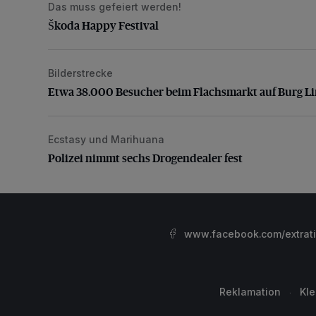
Das muss gefeiert werden!
Škoda Happy Festival
Škoda Happy Festival
Bilderstrecke
Etwa 38.000 Besucher beim Flachsmarkt auf Burg L
Etwa 38.000 Besucher beim Flachsmarkt auf Burg L
Ecstasy und Marihuana
Polizei nimmt sechs Drogendealer fest
Polizei nimmt sechs Drogendealer fest
www.facebook.com/extrat
Reklamation
Kl