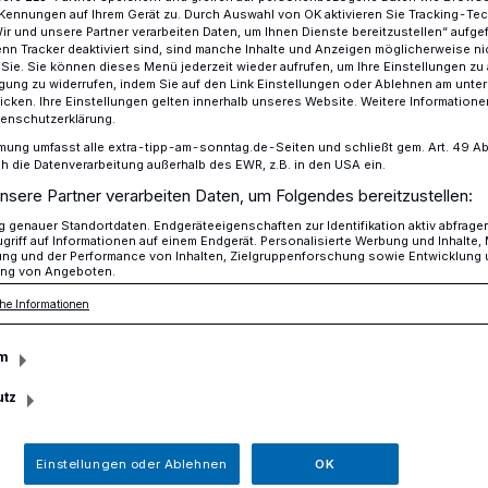
Kennungen auf Ihrem Gerät zu. Durch Auswahl von OK aktivieren Sie Tracking-Te
Wir und unsere Partner verarbeiten Daten, um Ihnen Dienste bereitzustellen“ aufge
n Tracker deaktiviert sind, sind manche Inhalte und Anzeigen möglicherweise ni
r Sie. Sie können dieses Menü jederzeit wieder aufrufen, um Ihre Einstellungen zu
ligung zu widerrufen, indem Sie auf den Link Einstellungen oder Ablehnen am unte
Historischer Spaziergang durch die LVR-Klinik am 25.09.
icken. Ihre Einstellungen gelten innerhalb unseres Website. Weitere Informationen
tenschutzerklärung.
mung umfasst alle extra-tipp-am-sonntag.de-Seiten und schließt gem. Art. 49 Abs. 
die Datenverarbeitung außerhalb des EWR, z.B. in den USA ein.
iersen
nsere Partner verarbeiten Daten, um Folgendes bereitzustellen:
en der Geschichte
genauer Standortdaten. Endgeräteeigenschaften zur Identifikation aktiv abfrage
griff auf Informationen auf einem Endgerät. Personalisierte Werbung und Inhalte
ung und der Performance von Inhalten, Zielgruppenforschung sowie Entwicklung
ng von Angeboten.
 Orthopädie Viersen ist bereits über ein
he Informationen
erneut ein „historischer Spaziergang“
m
d ab sofort möglich.
utz
Einstellungen oder Ablehnen
OK
esezeit