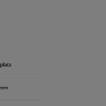
platz
egen Vollstreckungsbeamte
gegen