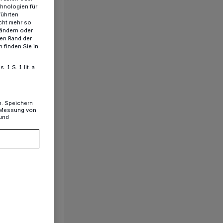
chnologien für
führten
cht mehr so
 ändern oder
ren Rand der
 finden Sie in
1 S. 1 lit. a
n. Speichern
, Messung von
 und