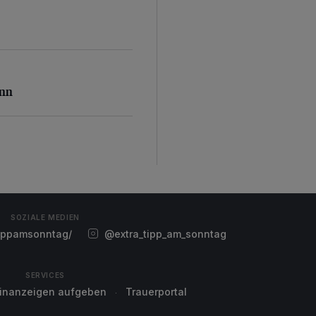
inn
inn
SOZIALE MEDIEN
ippamsonntag/
@extra_tipp_am_sonntag
SERVICES
einanzeigen aufgeben
Trauerportal