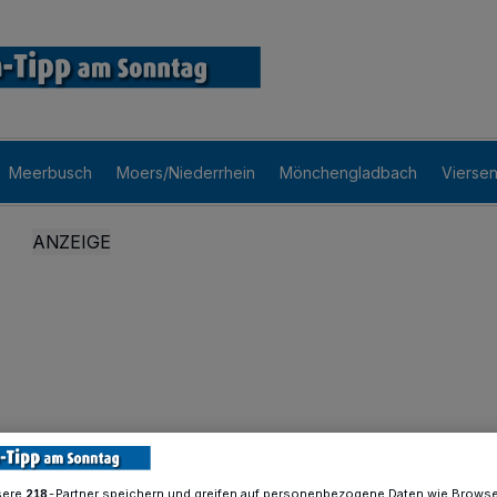
Meerbusch
Moers/Niederrhein
Mönchengladbach
Vierse
sere
-Partner speichern und greifen auf personenbezogene Daten wie Brows
218