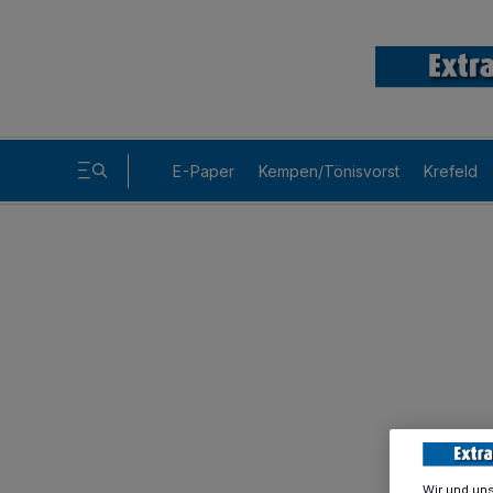
E-Paper
Kempen/Tönisvorst
Krefeld
Wir und un