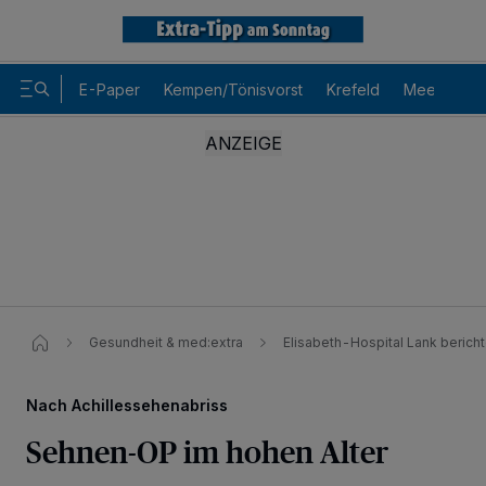
E-Paper
Kempen/Tönisvorst
Krefeld
Meerbusch
Gesundheit & med:extra
Elisabeth-Hospital Lank berich
Nach Achillessehenabriss
Sehnen-OP im hohen Alter