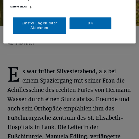
Datenschutz
Einstellungen oder
OK
Ablehnen
Die Leiterin der Fußchirurgie, Manuela Edling, begutachtet die
Fortschritte ihres Patienten Hermann Wasser.
Foto: Simon Erath
E
s war früher Silvesterabend, als bei
einem Spaziergang mit seiner Frau die
Achillessehne des rechten Fußes von Hermann
Wasser durch einen Sturz abriss. Freunde und
auch sein Orthopäde empfahlen ihm das
Fußchirurgische Zentrum des St. Elisabeth-
Hospitals in Lank. Die Leiterin der
Fußchirurgie, Manuela Edling, verlängerte