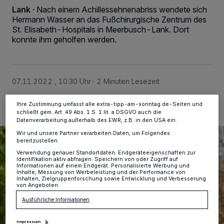
Wir und unsere
-Partner speichern und greifen auf
218
Lank
·
Nach einem Achillessehnenabriss wendete sich
personenbezogene Daten wie Browserdaten oder eindeutige
Hermann Wasser an das Fußchirurgische Zentrum des
Kennungen auf Ihrem Gerät zu. Durch Auswahl von OK aktivieren Sie
Tracking-Technologien für die unter „Wir und unsere Partner
St. Elisabeth-Hospitals in Meerbusch-Lank. Dort
verarbeiten Daten, um Ihnen Dienste bereitzustellen“ aufgeführten
konnte ihm geholfen werden.
Zwecke. Wenn Tracker deaktiviert sind, sind manche Inhalte und
Anzeigen möglicherweise nicht mehr so relevant für Sie. Sie können
dieses Menü jederzeit wieder aufrufen, um Ihre Einstellungen zu
ändern oder Ihre Einwilligung zu widerrufen, indem Sie auf den Link
Einstellungen oder Ablehnen am unteren Rand der Webseite klicken.
07.11.2022 , 10:30 Uhr
2 Minuten Lesezeit
Ihre Einstellungen gelten innerhalb unseres Website. Weitere
Informationen finden Sie in unserer Datenschutzerklärung.
Ihre Zustimmung umfasst alle extra-tipp-am-sonntag.de-Seiten und
schließt gem. Art. 49 Abs. 1 S. 1 lit. a DSGVO auch die
Datenverarbeitung außerhalb des EWR, z.B. in den USA ein.
Wir und unsere Partner verarbeiten Daten, um Folgendes
bereitzustellen:
Verwendung genauer Standortdaten. Endgeräteeigenschaften zur
Identifikation aktiv abfragen. Speichern von oder Zugriff auf
Informationen auf einem Endgerät. Personalisierte Werbung und
Inhalte, Messung von Werbeleistung und der Performance von
Inhalten, Zielgruppenforschung sowie Entwicklung und Verbesserung
von Angeboten.
Ausführliche Informationen
Impressum