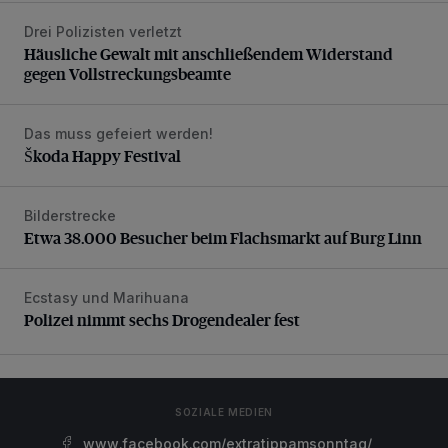
Drei Polizisten verletzt
Häusliche Gewalt mit anschließendem Widerstand gegen V
Häusliche Gewalt mit anschließendem Widerstand
gegen Vollstreckungsbeamte
Das muss gefeiert werden!
Škoda Happy Festival
Škoda Happy Festival
Bilderstrecke
Etwa 38.000 Besucher beim Flachsmarkt auf Burg Linn
Etwa 38.000 Besucher beim Flachsmarkt auf Burg Linn
Ecstasy und Marihuana
Polizei nimmt sechs Drogendealer fest
Polizei nimmt sechs Drogendealer fest
SOZIALE MEDIEN
www.facebook.com/extratippamsonntag/