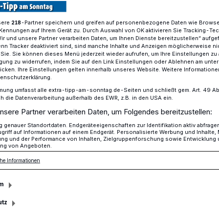
sere
-Partner speichern und greifen auf personenbezogene Daten wie Brows
218
Kennungen auf Ihrem Gerät zu. Durch Auswahl von OK aktivieren Sie Tracking-Te
Wir und unsere Partner verarbeiten Daten, um Ihnen Dienste bereitzustellen“ aufge
e des Schulschwimmens im Mönchengladbacher Vitusbad
n Tracker deaktiviert sind, sind manche Inhalte und Anzeigen möglicherweise ni
r Sie. Sie können dieses Menü jederzeit wieder aufrufen, um Ihre Einstellungen zu
ligung zu widerrufen, indem Sie auf den Link Einstellungen oder Ablehnen am unte
icken. Ihre Einstellungen gelten innerhalb unseres Website. Weitere Informationen
s im Vitusbad
tenschutzerklärung.
mung umfasst alle extra-tipp-am-sonntag.de-Seiten und schließt gem. Art. 49 Abs. 
eit für die Kids
die Datenverarbeitung außerhalb des EWR, z.B. in den USA ein.
nsere Partner verarbeiten Daten, um Folgendes bereitzustellen:
genauer Standortdaten. Endgeräteeigenschaften zur Identifikation aktiv abfrage
griff auf Informationen auf einem Endgerät. Personalisierte Werbung und Inhalte
itten Klassen von 22 Gladbacher
ung und der Performance von Inhalten, Zielgruppenforschung sowie Entwicklung
ng von Angeboten.
der) sind letzte Woche im Vitusbad ins
glich für eine volle Stunde, Umziehen
he Informationen
Woche des Schulschwimmens“, eine
m
 Ziel, aus möglichst vielen Schüler*innen
u machen. Wichtige Voraussetzung dabei
utz
, die Wasserzeit für jedes Kind zu erhöhen.