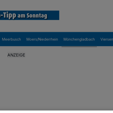
Meerbusch
Moers/Niederrhein
Mönchengladbach
Vierse