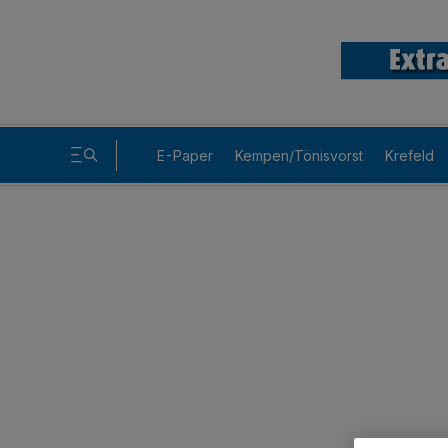
E-Paper
Kempen/Tönisvorst
Krefeld