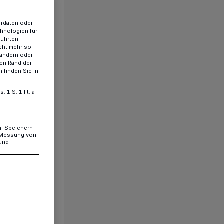
erdaten oder
chnologien für
führten
cht mehr so
 ändern oder
ren Rand der
 finden Sie in
1 S. 1 lit. a
n. Speichern
, Messung von
 und