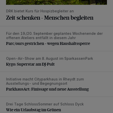
DRK bietet Kurs für Hospizbegleiter an
Zeit schenken - Menschen begleiten
Für den 19./20. September geplantes Wochenende der
Parc/ours gestrichen – wegen Haushaltssperre
offenen Ateliers entfällt in diesem Jahr
Parc/ours gestrichen – wegen Haushaltssperre
Open-Air-Show am 8. August im SparkassenPark
Kygo: Superstar am DJ-Pult
Kygo: Superstar am DJ-Pult
Initiative macht Cityparkhaus in Rheydt zum
ParkhausArt: Finissage und neue Ausstellung
Ausstellungs- und Begegnungsort
ParkhausArt: Finissage und neue Ausstellung
Drei Tage SchlossSommer auf Schloss Dyck
Wie ein Urlaubstag im Grünen
Wie ein Urlaubstag im Grünen