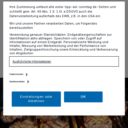
Mönchengladbach
·
Die anhaltende Trockenheit und
Ihre Zustimmung umfasst alle extra-tipp-am-sonntag.de-Seiten und
die bevorstehenden Hitzetage führen zu einer erhöhten
schließt gem. Art. 49 Abs. 1 S. 1 lit. a DSGVO auch die
Brandgefahr in Mönchengladbach. In Absprache mit
Datenverarbeitung außerhalb des EWR, z.B. in den USA ein.
der Feuerwehr sperrt mags deshalb ab Dienstag, 19.
Wir und unsere Partner verarbeiten Daten, um Folgendes
Juli, die öffentlichen Grillzonen im Stadtgebiet.
bereitzustellen:
Verwendung genauer Standortdaten. Endgeräteeigenschaften zur
Identifikation aktiv abfragen. Speichern von oder Zugriff auf
Informationen auf einem Endgerät. Personalisierte Werbung und
Inhalte, Messung von Werbeleistung und der Performance von
Inhalten, Zielgruppenforschung sowie Entwicklung und Verbesserung
18.07.2022 , 13:50 Uhr
Eine Minute Lesezeit
von Angeboten.
Ausführliche Informationen
Impressum
Datenschutz
Einstellungen oder
OK
Ablehnen