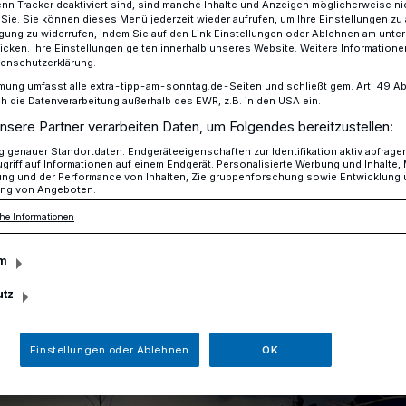
n Tracker deaktiviert sind, sind manche Inhalte und Anzeigen möglicherweise ni
Straße Am Heidbergdamm in Lank-Latum.
r Sie. Sie können dieses Menü jederzeit wieder aufrufen, um Ihre Einstellungen zu
onntagen, jeweils um 17.30, findet die
ligung zu widerrufen, indem Sie auf den Link Einstellungen oder Ablehnen am unte
icken. Ihre Einstellungen gelten innerhalb unseres Website. Weitere Informationen
nachtlicher Musik, Glühwein und Punsch
tenschutzerklärung.
56-64 statt.
mung umfasst alle extra-tipp-am-sonntag.de-Seiten und schließt gem. Art. 49 Abs. 
die Datenverarbeitung außerhalb des EWR, z.B. in den USA ein.
nsere Partner verarbeiten Daten, um Folgendes bereitzustellen:
genauer Standortdaten. Endgeräteeigenschaften zur Identifikation aktiv abfrage
griff auf Informationen auf einem Endgerät. Personalisierte Werbung und Inhalte
esezeit
ung und der Performance von Inhalten, Zielgruppenforschung sowie Entwicklung
ng von Angeboten.
he Informationen
m
utz
Einstellungen oder Ablehnen
OK