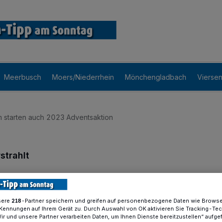
Meerbusch
Moers/Niederrhein
Mönchengladbach
Vierse
starten auch 2023 Adventsaktion
trahlt
 im Advent
sere
-Partner speichern und greifen auf personenbezogene Daten wie Brows
218
Kennungen auf Ihrem Gerät zu. Durch Auswahl von OK aktivieren Sie Tracking-Te
al in Folge erstrahlen in diesem Jahr die
Wir und unsere Partner verarbeiten Daten, um Ihnen Dienste bereitzustellen“ aufge