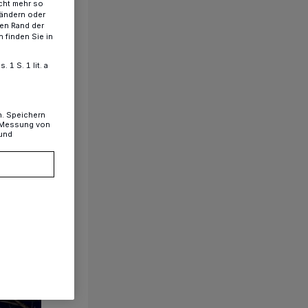
cht mehr so
 ändern oder
ren Rand der
 finden Sie in
1 S. 1 lit. a
n. Speichern
, Messung von
 und