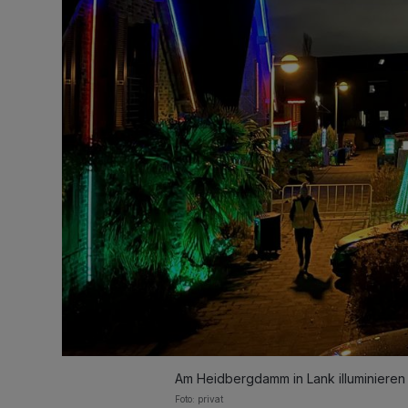
Am Heidbergdamm in Lank illuminieren
Foto: privat