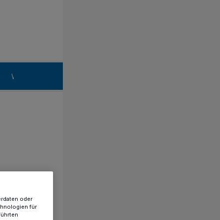
n
Willich
erdaten oder
chnologien für
führten