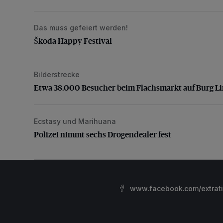
Das muss gefeiert werden!
Škoda Happy Festival
Škoda Happy Festival
Bilderstrecke
Etwa 38.000 Besucher beim Flachsmarkt auf Burg L
Etwa 38.000 Besucher beim Flachsmarkt auf Burg L
Ecstasy und Marihuana
Polizei nimmt sechs Drogendealer fest
Polizei nimmt sechs Drogendealer fest
www.facebook.com/extrat