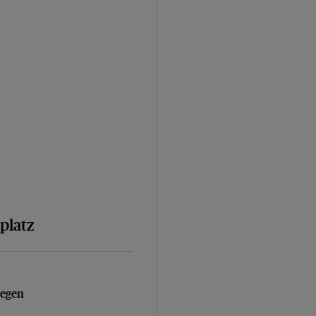
platz
egen Vollstreckungsbeamte
gegen