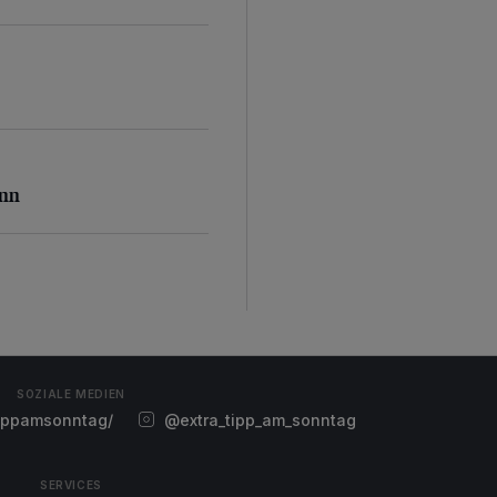
inn
inn
SOZIALE MEDIEN
ippamsonntag/
@extra_tipp_am_sonntag
SERVICES