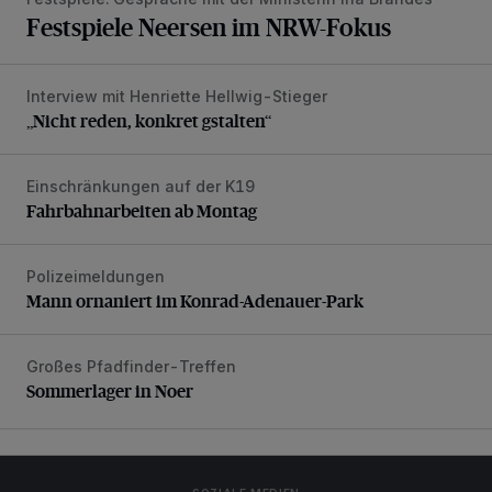
Festspiele Neersen im NRW-Fokus
Interview mit Henriette Hellwig-Stieger
„Nicht reden, konkret gstalten“
„Nicht reden, konkret gstalten“
Einschränkungen auf der K19
Fahrbahnarbeiten ab Montag
Fahrbahnarbeiten ab Montag
Polizeimeldungen
Mann ornaniert im Konrad-Adenauer-Park
Mann ornaniert im Konrad-Adenauer-Park
Großes Pfadfinder-Treffen
Sommerlager in Noer
Sommerlager in Noer