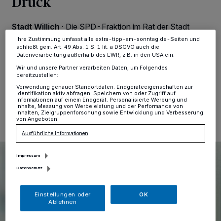
Druck
ändern oder Ihre Einwilligung zu widerrufen, indem Sie auf den Link
Einstellungen oder Ablehnen am unteren Rand der Webseite klicken.
Ihre Einstellungen gelten innerhalb unseres Website. Weitere
Stadt Willich
·
Die SPD-Fraktion im Rat der Stadt
Informationen finden Sie in unserer Datenschutzerklärung.
Willich hat einen Prüfauftrag eingereicht, der sich mit
Ihre Zustimmung umfasst alle extra-tipp-am-sonntag.de-Seiten und
der sinnvollen und gerechten Nutzung von baureifen,
schließt gem. Art. 49 Abs. 1 S. 1 lit. a DSGVO auch die
aber unbebauten Grundstücken beschäftigt.
Datenverarbeitung außerhalb des EWR, z.B. in den USA ein.
Wir und unsere Partner verarbeiten Daten, um Folgendes
bereitzustellen:
Verwendung genauer Standortdaten. Endgeräteeigenschaften zur
Identifikation aktiv abfragen. Speichern von oder Zugriff auf
20.10.2024 , 15:07 Uhr
Eine Minute Lesezeit
Informationen auf einem Endgerät. Personalisierte Werbung und
Inhalte, Messung von Werbeleistung und der Performance von
Inhalten, Zielgruppenforschung sowie Entwicklung und Verbesserung
von Angeboten.
Ausführliche Informationen
Impressum
Datenschutz
Einstellungen oder
OK
Ablehnen