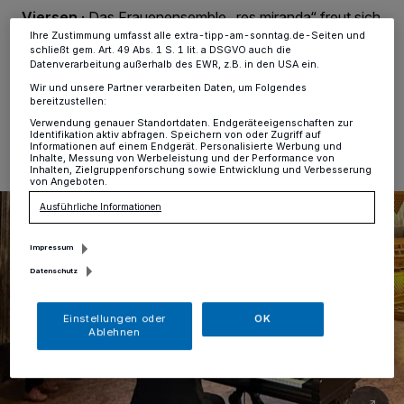
Informationen finden Sie in unserer Datenschutzerklärung.
Viersen
·
Das Frauenensemble „res miranda“ freut sich
über neue ambitionierte Sängerinnen.
Ihre Zustimmung umfasst alle extra-tipp-am-sonntag.de-Seiten und
schließt gem. Art. 49 Abs. 1 S. 1 lit. a DSGVO auch die
Datenverarbeitung außerhalb des EWR, z.B. in den USA ein.
Wir und unsere Partner verarbeiten Daten, um Folgendes
bereitzustellen:
19.01.2026 , 07:06 Uhr
Eine Minute Lesezeit
Verwendung genauer Standortdaten. Endgeräteeigenschaften zur
Identifikation aktiv abfragen. Speichern von oder Zugriff auf
Informationen auf einem Endgerät. Personalisierte Werbung und
Inhalte, Messung von Werbeleistung und der Performance von
Inhalten, Zielgruppenforschung sowie Entwicklung und Verbesserung
von Angeboten.
Ausführliche Informationen
Impressum
Datenschutz
Einstellungen oder
OK
Ablehnen