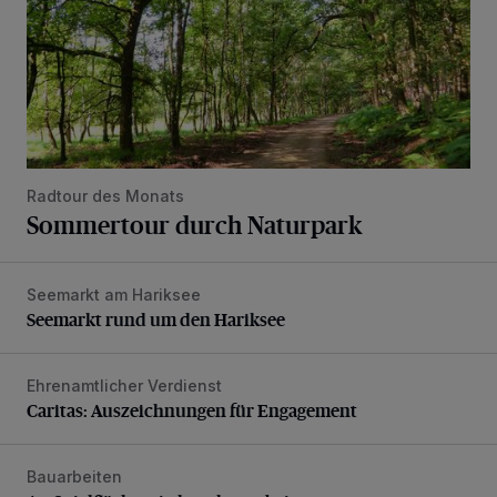
Radtour des Monats
Sommertour durch Naturpark
Seemarkt am Hariksee
Seemarkt rund um den Hariksee
Seemarkt rund um den Hariksee
Ehrenamtlicher Verdienst
Caritas: Auszeichnungen für Engagement
Caritas: Auszeichnungen für Engagement
Bauarbeiten
An Spielfläche wird noch gearbeitet