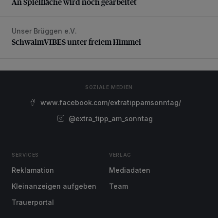
An Spielfläche wird noch gearbeitet
Unser Brüggen e.V.
SchwalmVIBES unter freiem Himmel
SchwalmVIBES unter freiem Himmel
SOZIALE MEDIEN
www.facebook.com/extratippamsonntag/
@extra_tipp_am_sonntag
SERVICES
VERLAG
Reklamation
Mediadaten
Kleinanzeigen aufgeben
Team
Trauerportal