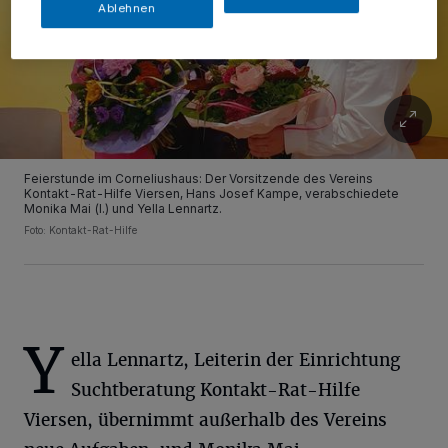
Ablehnen
Feierstunde im Corneliushaus: Der Vorsitzende des Vereins
Kontakt-Rat-Hilfe Viersen, Hans Josef Kampe, verabschiedete
Monika Mai (l.) und Yella Lennartz.
Foto: Kontakt-Rat-Hilfe
Y
ella Lennartz, Leiterin der Einrichtung
Suchtberatung Kontakt-Rat-Hilfe
Viersen, übernimmt außerhalb des Vereins