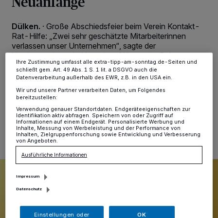
Neuanfänge
Zwecke. Wenn Tracker deaktiviert sind, sind manche Inhalte und
Anzeigen möglicherweise nicht mehr so relevant für Sie. Sie können
dieses Menü jederzeit wieder aufrufen, um Ihre Einstellungen zu
Dülken.
·
Große Abschiedsfeier beim Verein Kontakt-
ändern oder Ihre Einwilligung zu widerrufen, indem Sie auf den Link
Einstellungen oder Ablehnen am unteren Rand der Webseite klicken.
Rat-Hilfe: „Zwei sehr geschätzte Mitarbeiterinnen
Ihre Einstellungen gelten innerhalb unseres Website. Weitere
verlassen unser Unternehmen“, sagte der
Informationen finden Sie in unserer Datenschutzerklärung.
Vereinsvorsitzende Hans Josef Kampe im Rahmen
Ihre Zustimmung umfasst alle extra-tipp-am-sonntag.de-Seiten und
einer Feierstunde im Corneliushaus an der Katholischen
schließt gem. Art. 49 Abs. 1 S. 1 lit. a DSGVO auch die
Kirche Dülken.
Datenverarbeitung außerhalb des EWR, z.B. in den USA ein.
Wir und unsere Partner verarbeiten Daten, um Folgendes
bereitzustellen:
Verwendung genauer Standortdaten. Endgeräteeigenschaften zur
07.11.2023 , 11:25 Uhr
Eine Minute Lesezeit
Identifikation aktiv abfragen. Speichern von oder Zugriff auf
Informationen auf einem Endgerät. Personalisierte Werbung und
Inhalte, Messung von Werbeleistung und der Performance von
Inhalten, Zielgruppenforschung sowie Entwicklung und Verbesserung
von Angeboten.
Ausführliche Informationen
Impressum
Datenschutz
Einstellungen oder
OK