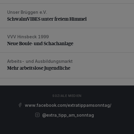
Unser Brüggen e.V.
SchwalmVIBES unter freiem Himmel
SchwalmVIBES unter freiem Himmel
VVV Hinsbeck 1999
Neue Boule- und Schachanlage
Neue Boule- und Schachanlage
Arbeits- und Ausbildungsmarkt
Mehr arbeitslose Jugendliche
Mehr arbeitslose Jugendliche
SOZIALE MEDIEN
www.facebook.com/extratippamsonntag/
@extra_tipp_am_sonntag