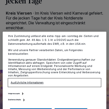
jecken Tage
verarbeiten Daten, um Ihnen Dienste bereitzustellen“ aufgeführten
Zwecke. Wenn Tracker deaktiviert sind, sind manche Inhalte und
Anzeigen möglicherweise nicht mehr so relevant für Sie. Sie können
Kreis Viersen
·
Im Kreis Viersen wird Karneval gefeiert.
dieses Menü jederzeit wieder aufrufen, um Ihre Einstellungen zu
Für die jecken Tage hat der Kreis Notdienste
ändern oder Ihre Einwilligung zu widerrufen, indem Sie auf den Link
eingerichtet. Die Verwaltung ist eingeschränkt
Einstellungen oder Ablehnen am unteren Rand der Webseite klicken.
Ihre Einstellungen gelten innerhalb unseres Website. Weitere
erreichbar.
Informationen finden Sie in unserer Datenschutzerklärung.
Ihre Zustimmung umfasst alle extra-tipp-am-sonntag.de-Seiten und
schließt gem. Art. 49 Abs. 1 S. 1 lit. a DSGVO auch die
Datenverarbeitung außerhalb des EWR, z.B. in den USA ein.
05.02.2024 , 18:12 Uhr
Eine Minute Lesezeit
Wir und unsere Partner verarbeiten Daten, um Folgendes
bereitzustellen:
Verwendung genauer Standortdaten. Endgeräteeigenschaften zur
Identifikation aktiv abfragen. Speichern von oder Zugriff auf
Informationen auf einem Endgerät. Personalisierte Werbung und
Inhalte, Messung von Werbeleistung und der Performance von
Inhalten, Zielgruppenforschung sowie Entwicklung und Verbesserung
von Angeboten.
Ausführliche Informationen
Impressum
Datenschutz