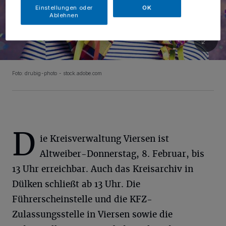
Einstellungen oder
OK
Ablehnen
Foto: drubig-photo - stock.adobe.com
D
ie Kreisverwaltung Viersen ist
Altweiber-Donnerstag, 8. Februar, bis
13 Uhr erreichbar. Auch das Kreisarchiv in
Dülken schließt ab 13 Uhr. Die
Führerscheinstelle und die KFZ-
Zulassungsstelle in Viersen sowie die