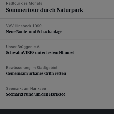
Radtour des Monats
Sommertour durch Naturpark
VVV Hinsbeck 1999
Neue Boule- und Schachanlage
Neue Boule- und Schachanlage
Unser Brüggen e.V.
SchwalmVIBES unter freiem Himmel
SchwalmVIBES unter freiem Himmel
Bewässerung im Stadtgebiet
Gemeinsam urbanes Grün retten
Gemeinsam urbanes Grün retten
Seemarkt am Hariksee
Seemarkt rund um den Hariksee
Seemarkt rund um den Hariksee