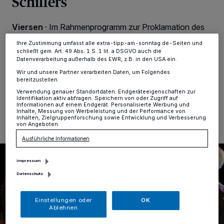
Schiffers
ändern oder Ihre Einwilligung zu widerrufen, indem Sie auf den Link
Einstellungen oder Ablehnen am unteren Rand der Webseite klicken.
Ihre Einstellungen gelten innerhalb unseres Website. Weitere
Viersen
·
Im Rahmenprogramm zur Proklamation des
Informationen finden Sie in unserer Datenschutzerklärung.
Viersener Prinzenpaares, am Freitag, 17. November,
Ihre Zustimmung umfasst alle extra-tipp-am-sonntag.de-Seiten und
hat Bürgermeisterin Sabine Anemüller die Stadtplakette
schließt gem. Art. 49 Abs. 1 S. 1 lit. a DSGVO auch die
in Bronze an Frank Schiffers verliehen.
Datenverarbeitung außerhalb des EWR, z.B. in den USA ein.
Wir und unsere Partner verarbeiten Daten, um Folgendes
bereitzustellen:
Verwendung genauer Standortdaten. Endgeräteeigenschaften zur
24.11.2023 , 13:20 Uhr
Eine Minute Lesezeit
Identifikation aktiv abfragen. Speichern von oder Zugriff auf
Informationen auf einem Endgerät. Personalisierte Werbung und
Inhalte, Messung von Werbeleistung und der Performance von
Inhalten, Zielgruppenforschung sowie Entwicklung und Verbesserung
von Angeboten.
Ausführliche Informationen
Impressum
Datenschutz
Einstellungen oder
OK
Ablehnen