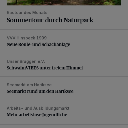
Radtour des Monats
Sommertour durch Naturpark
VVV Hinsbeck 1999
Neue Boule- und Schachanlage
Neue Boule- und Schachanlage
Unser Brüggen e.V.
SchwalmVIBES unter freiem Himmel
SchwalmVIBES unter freiem Himmel
Seemarkt am Hariksee
Seemarkt rund um den Hariksee
Seemarkt rund um den Hariksee
Arbeits- und Ausbildungsmarkt
Mehr arbeitslose Jugendliche
Mehr arbeitslose Jugendliche