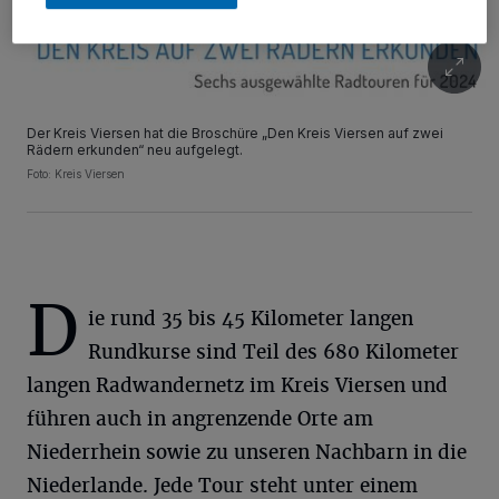
Der Kreis Viersen hat die Broschüre „Den Kreis Viersen auf zwei
Rädern erkunden“ neu aufgelegt.
Foto: Kreis Viersen
D
ie rund 35 bis 45 Kilometer langen
Rundkurse sind Teil des 680 Kilometer
langen Radwandernetz im Kreis Viersen und
führen auch in angrenzende Orte am
Niederrhein sowie zu unseren Nachbarn in die
Niederlande. Jede Tour steht unter einem