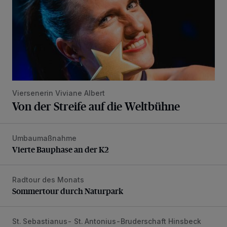
Viersenerin Viviane Albert
Von der Streife auf die Weltbühne
Umbaumaßnahme
Vierte Bauphase an der K2
Vierte Bauphase an der K2
Radtour des Monats
Sommertour durch Naturpark
Sommertour durch Naturpark
St. Sebastianus- St. Antonius-Bruderschaft Hinsbeck
Großes Schützenfest in Hinsbeck