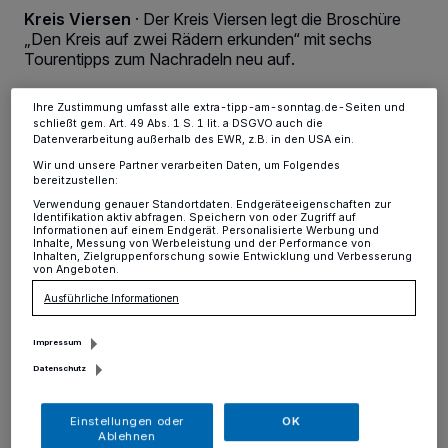
Anzeigen möglicherweise nicht mehr so relevant für Sie. Sie können
Kreis Viersen
·
Der Kreis Viersen legt die Broschüre
dieses Menü jederzeit wieder aufrufen, um Ihre Einstellungen zu
ändern oder Ihre Einwilligung zu widerrufen, indem Sie auf den Link
„Den Kreis auf zwei Rädern erkunden“ mit sechs
Einstellungen oder Ablehnen am unteren Rand der Webseite klicken.
Tourentipps zum Nachradeln neu auf.
Ihre Einstellungen gelten innerhalb unseres Website. Weitere
Informationen finden Sie in unserer Datenschutzerklärung.
Ihre Zustimmung umfasst alle extra-tipp-am-sonntag.de-Seiten und
schließt gem. Art. 49 Abs. 1 S. 1 lit. a DSGVO auch die
Datenverarbeitung außerhalb des EWR, z.B. in den USA ein.
11.06.2024 , 07:10 Uhr
Eine Minute Lesezeit
Wir und unsere Partner verarbeiten Daten, um Folgendes
bereitzustellen:
Verwendung genauer Standortdaten. Endgeräteeigenschaften zur
Identifikation aktiv abfragen. Speichern von oder Zugriff auf
Informationen auf einem Endgerät. Personalisierte Werbung und
Inhalte, Messung von Werbeleistung und der Performance von
Inhalten, Zielgruppenforschung sowie Entwicklung und Verbesserung
von Angeboten.
Ausführliche Informationen
Impressum
Datenschutz
Einstellungen oder
OK
Ablehnen