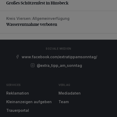
Großes Schützenfest in Hinsbeck
Kreis Viersen: Allgemeinverfügung
Wasserentnahme verboten
Wasserentnahme verboten
SOZIALE MEDIEN
www.facebook.com/extratippamsonntag/
@extra_tipp_am_sonntag
SERVICES
VERLAG
Reklamation
Mediadaten
Kleinanzeigen aufgeben
Team
Trauerportal