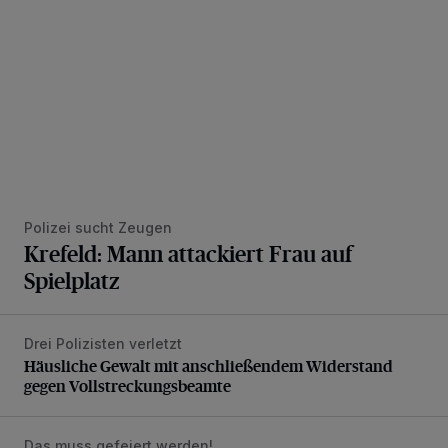
Polizei sucht Zeugen
Krefeld: Mann attackiert Frau auf
Spielplatz
Drei Polizisten verletzt
Häusliche Gewalt mit anschließendem Widerstand gegen V
Häusliche Gewalt mit anschließendem Widerstand
gegen Vollstreckungsbeamte
Das muss gefeiert werden!
Škoda Happy Festival