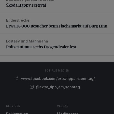
Škoda Happy Festival
Bilderstrecke
Etwa 38.000 Besucher beim Flachsmarkt auf Burg Linn
Etwa 38.000 Besucher beim Flachsmarkt auf Burg Linn
Ecstasy und Marihuana
Polizei nimmt sechs Drogendealer fest
Polizei nimmt sechs Drogendealer fest
SOZIALE MEDIEN
www.facebook.com/extratippamsonntag/
@extra_tipp_am_sonntag
SERVICES
VERLAG
Reklamation
Mediadaten