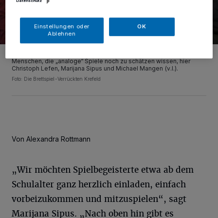
Datenschutz
Einstellungen oder
OK
Ablehnen
Das Wochenende 12. und 13. August gehört in Krefeld den
Menschen, die „analoge“ Spiele noch zu schätzen wissen, hier
Christoph Lefen, Marijana Sipus und Michael Mangen (v.l.).
Foto: Die Brettspiel-Verrückten Krefeld
Von Alexandra Rottmann​
„Wir möchten Spielbegeisterte etwa ab dem
Schulalter ganz herzlich einladen, einfach
vorbeizukommen und mitzuspielen“, sagt
Marijana Sipus. „Nach oben hin gibt es