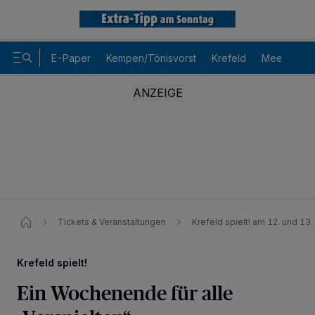
E-Paper
Kempen/Tönisvorst
Krefeld
Meerbusch
Tickets & Veranstaltungen
Krefeld spielt! am 12. und 13
Krefeld spielt!
Ein Wochenende für alle
Wir und unsere
-Partner speichern und greifen auf
218