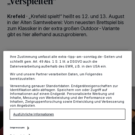
„Verspielten“
personenbezogene Daten wie Browserdaten oder eindeutige
Kennungen auf Ihrem Gerät zu. Durch Auswahl von OK aktivieren Sie
Tracking-Technologien für die unter „Wir und unsere Partner
verarbeiten Daten, um Ihnen Dienste bereitzustellen“ aufgeführten
Krefeld
·
„Krefeld spielt!“ heißt es 12. und 13. August
Zwecke. Wenn Tracker deaktiviert sind, sind manche Inhalte und
in der Alten Samtweberei: Vom neuesten Brettspiel bis
Anzeigen möglicherweise nicht mehr so relevant für Sie. Sie können
zum Klassiker in der extra großen Outdoor-­Variante
dieses Menü jederzeit wieder aufrufen, um Ihre Einstellungen zu
gibt es hier allerhand auszuprobieren.
ändern oder Ihre Einwilligung zu widerrufen, indem Sie auf den Link
Einstellungen oder Ablehnen am unteren Rand der Webseite klicken.
Ihre Einstellungen gelten innerhalb unseres Website. Weitere
Informationen finden Sie in unserer Datenschutzerklärung.
Ihre Zustimmung umfasst alle extra-tipp-am-sonntag.de-Seiten und
11.08.2023 , 14:49 Uhr
Eine Minute Lesezeit
schließt gem. Art. 49 Abs. 1 S. 1 lit. a DSGVO auch die
Datenverarbeitung außerhalb des EWR, z.B. in den USA ein.
Wir und unsere Partner verarbeiten Daten, um Folgendes
bereitzustellen:
Verwendung genauer Standortdaten. Endgeräteeigenschaften zur
Identifikation aktiv abfragen. Speichern von oder Zugriff auf
Informationen auf einem Endgerät. Personalisierte Werbung und
Inhalte, Messung von Werbeleistung und der Performance von
Inhalten, Zielgruppenforschung sowie Entwicklung und Verbesserung
von Angeboten.
Ausführliche Informationen
Impressum