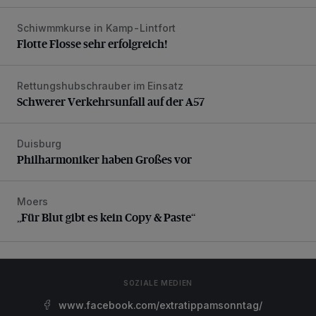
Schiwmmkurse in Kamp-Lintfort
Flotte Flosse sehr erfolgreich!
Flotte Flosse sehr erfolgreich!
Rettungshubschrauber im Einsatz
Schwerer Verkehrsunfall auf der A57
Schwerer Verkehrsunfall auf der A57
Duisburg
Philharmoniker haben Großes vor
Philharmoniker haben Großes vor
Moers
„Für Blut gibt es kein Copy & Paste“
„Für Blut gibt es kein Copy & Paste“
SOZIALE MEDIEN
www.facebook.com/extratippamsonntag/