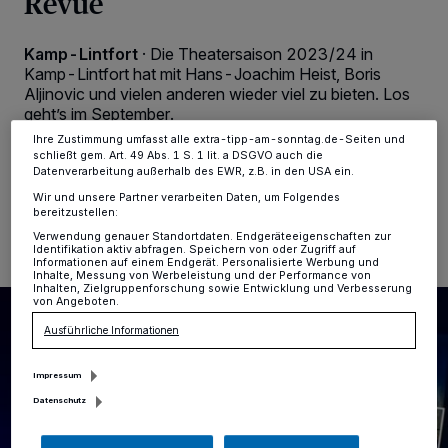
Revue
verarbeiten Daten, um Ihnen Dienste bereitzustellen“ aufgeführten
Zwecke. Wenn Tracker deaktiviert sind, sind manche Inhalte und
Anzeigen möglicherweise nicht mehr so relevant für Sie. Sie können
dieses Menü jederzeit wieder aufrufen, um Ihre Einstellungen zu
Kamp-Lintfort
·
Die Theatersaison 2023/24 in
ändern oder Ihre Einwilligung zu widerrufen, indem Sie auf den Link
Kamp-Lintfort hat mit Hans-Joachim Heist, Boris
Einstellungen oder Ablehnen am unteren Rand der Webseite klicken.
Aljinovic und vielen anderen wieder viel zu bieten. Los
Ihre Einstellungen gelten innerhalb unseres Website. Weitere
geht’s im September.
Informationen finden Sie in unserer Datenschutzerklärung.
Ihre Zustimmung umfasst alle extra-tipp-am-sonntag.de-Seiten und
schließt gem. Art. 49 Abs. 1 S. 1 lit. a DSGVO auch die
Datenverarbeitung außerhalb des EWR, z.B. in den USA ein.
07.07.2023 , 13:56 Uhr
Eine Minute Lesezeit
Wir und unsere Partner verarbeiten Daten, um Folgendes
bereitzustellen:
Verwendung genauer Standortdaten. Endgeräteeigenschaften zur
Identifikation aktiv abfragen. Speichern von oder Zugriff auf
Informationen auf einem Endgerät. Personalisierte Werbung und
Inhalte, Messung von Werbeleistung und der Performance von
Inhalten, Zielgruppenforschung sowie Entwicklung und Verbesserung
von Angeboten.
Ausführliche Informationen
Impressum
Datenschutz