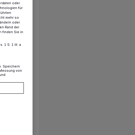
erdaten oder
chnologien für
führten
cht mehr so
 ändern oder
ren Rand der
 finden Sie in
1 S. 1 lit. a
n. Speichern
, Messung von
 und