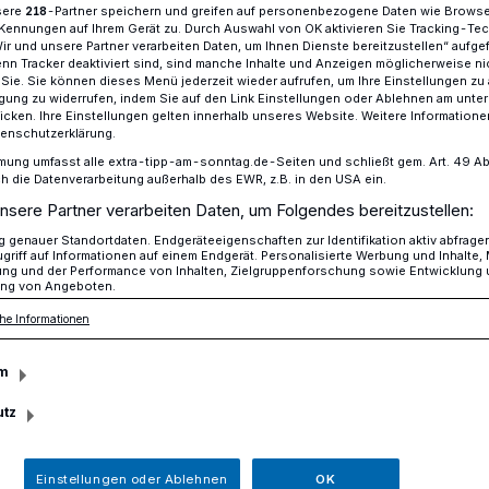
sere
-Partner speichern und greifen auf personenbezogene Daten wie Brows
218
Kennungen auf Ihrem Gerät zu. Durch Auswahl von OK aktivieren Sie Tracking-Te
Wir und unsere Partner verarbeiten Daten, um Ihnen Dienste bereitzustellen“ aufge
n Tracker deaktiviert sind, sind manche Inhalte und Anzeigen möglicherweise ni
r Sie. Sie können dieses Menü jederzeit wieder aufrufen, um Ihre Einstellungen zu
Holiday on Ice 2021
ligung zu widerrufen, indem Sie auf den Link Einstellungen oder Ablehnen am unte
icken. Ihre Einstellungen gelten innerhalb unseres Website. Weitere Informationen
tenschutzerklärung.
mung umfasst alle extra-tipp-am-sonntag.de-Seiten und schließt gem. Art. 49 Abs. 
die Datenverarbeitung außerhalb des EWR, z.B. in den USA ein.
Show auf höchstem
nsere Partner verarbeiten Daten, um Folgendes bereitzustellen:
genauer Standortdaten. Endgeräteeigenschaften zur Identifikation aktiv abfrage
griff auf Informationen auf einem Endgerät. Personalisierte Werbung und Inhalte
ung und der Performance von Inhalten, Zielgruppenforschung sowie Entwicklung
ng von Angeboten.
he Informationen
asievoll, leidenschaftlich – nach 15-
m
 on Ice zurück mit einer neuen, über
utz
ltpremiere wird vom 17. bis 21.
Eventpark Grefrath gefeiert. Der
Einstellungen oder Ablehnen
OK