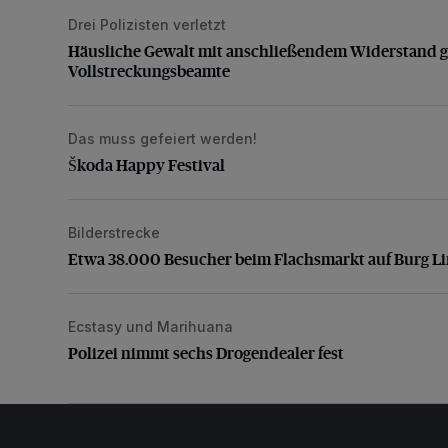
Drei Polizisten verletzt
Häusliche Gewalt mit anschließendem Widerstand g
Häusliche Gewalt mit anschließendem Widerstand 
Vollstreckungsbeamte
Das muss gefeiert werden!
Škoda Happy Festival
Škoda Happy Festival
Bilderstrecke
Etwa 38.000 Besucher beim Flachsmarkt auf Burg L
Etwa 38.000 Besucher beim Flachsmarkt auf Burg L
Ecstasy und Marihuana
Polizei nimmt sechs Drogendealer fest
Polizei nimmt sechs Drogendealer fest