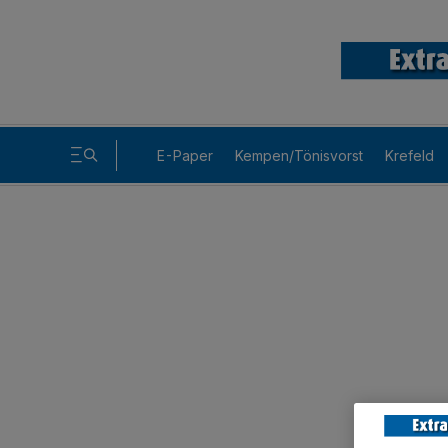
E-Paper
Kempen/Tönisvorst
Krefeld