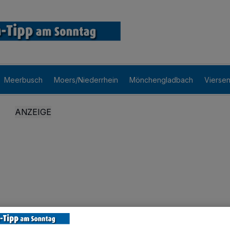
Meerbusch
Moers/Niederrhein
Mönchengladbach
Vierse