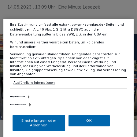
ändern oder Ihre Einwilligung zu widerrufen, indem Sie auf den Link
14.05.2023 , 13:09 Uhr
Eine Minute Lesezeit
Einstellungen oder Ablehnen am unteren Rand der Webseite klicken.
Ihre Einstellungen gelten innerhalb unseres Website. Weitere
Informationen finden Sie in unserer Datenschutzerklärung.
Ihre Zustimmung umfasst alle extra-tipp-am-sonntag.de-Seiten und
schließt gem. Art. 49 Abs. 1 S. 1 lit. a DSGVO auch die
Datenverarbeitung außerhalb des EWR, z.B. in den USA ein.
Wir und unsere Partner verarbeiten Daten, um Folgendes
bereitzustellen:
Verwendung genauer Standortdaten. Endgeräteeigenschaften zur
Identifikation aktiv abfragen. Speichern von oder Zugriff auf
Informationen auf einem Endgerät. Personalisierte Werbung und
Inhalte, Messung von Werbeleistung und der Performance von
Inhalten, Zielgruppenforschung sowie Entwicklung und Verbesserung
von Angeboten.
Ausführliche Informationen
Impressum
Datenschutz
Einstellungen oder
OK
Ablehnen
Stephan Pasch und Dominik Douteil (v.l.) werden im neuen
Hinsbecker Spielecafé die neue Veranstaltung „Jüüte slamen“
starten.