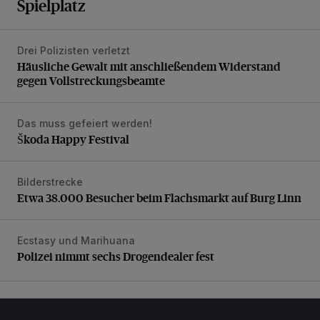
Spielplatz
Drei Polizisten verletzt
Häusliche Gewalt mit anschließendem Widerstand gegen V
Häusliche Gewalt mit anschließendem Widerstand
gegen Vollstreckungsbeamte
Das muss gefeiert werden!
Škoda Happy Festival
Škoda Happy Festival
Bilderstrecke
Etwa 38.000 Besucher beim Flachsmarkt auf Burg Linn
Etwa 38.000 Besucher beim Flachsmarkt auf Burg Linn
Ecstasy und Marihuana
Polizei nimmt sechs Drogendealer fest
Polizei nimmt sechs Drogendealer fest