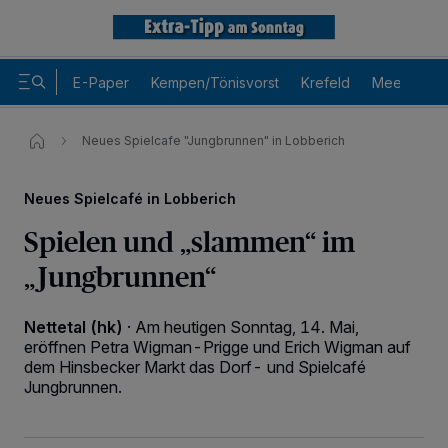
E-Paper
Kempen/Tönisvorst
Krefeld
Meerbusch
Neues Spielcafe "Jungbrunnen" in Lobberich
Neues Spielcafé in Lobberich
Spielen und „slammen“ im
„Jungbrunnen“
Nettetal (hk)
·
Am heutigen Sonntag, 14. Mai,
Wir und unsere
-Partner speichern und greifen auf
218
personenbezogene Daten wie Browserdaten oder eindeutige
eröffnen Petra Wigman-Prigge und Erich Wigman auf
Kennungen auf Ihrem Gerät zu. Durch Auswahl von OK aktivieren Sie
dem Hinsbecker Markt das Dorf- und Spielcafé
Tracking-Technologien für die unter „Wir und unsere Partner
Jungbrunnen.
verarbeiten Daten, um Ihnen Dienste bereitzustellen“ aufgeführten
Zwecke. Wenn Tracker deaktiviert sind, sind manche Inhalte und
Anzeigen möglicherweise nicht mehr so relevant für Sie. Sie können
dieses Menü jederzeit wieder aufrufen, um Ihre Einstellungen zu