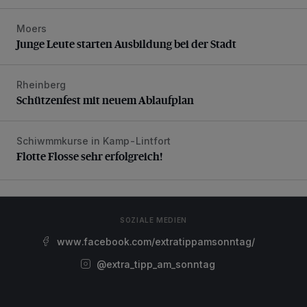
Moers
Junge Leute starten Ausbildung bei der Stadt
Junge Leute starten Ausbildung bei der Stadt
Rheinberg
Schützenfest mit neuem Ablaufplan
Schützenfest mit neuem Ablaufplan
Schiwmmkurse in Kamp-Lintfort
Flotte Flosse sehr erfolgreich!
Flotte Flosse sehr erfolgreich!
SOZIALE MEDIEN
www.facebook.com/extratippamsonntag/
@extra_tipp_am_sonntag