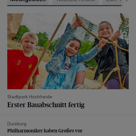
Erster Bauabschnitt fertig
Stadtpark Hochheide
Erster Bauabschnitt fertig
Duisburg
Philharmoniker haben Großes vor
Philharmoniker haben Großes vor