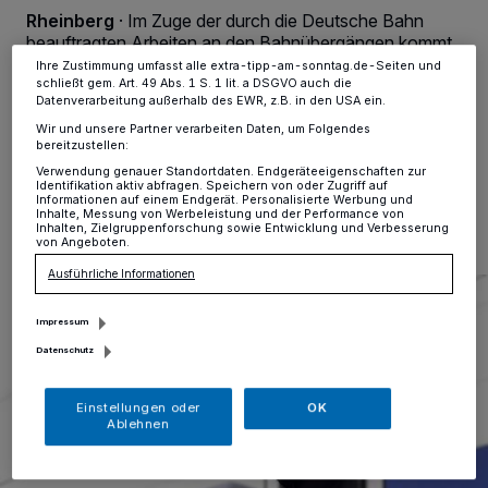
Einstellungen oder Ablehnen am unteren Rand der Webseite klicken.
Rheinberg
·
Im Zuge der durch die Deutsche Bahn
Ihre Einstellungen gelten innerhalb unseres Website. Weitere
Informationen finden Sie in unserer Datenschutzerklärung.
beauftragten Arbeiten an den Bahnübergängen kommt
es in Rheinberg zu verschiedenen
Ihre Zustimmung umfasst alle extra-tipp-am-sonntag.de-Seiten und
Verkehrsmaßnahmen.
schließt gem. Art. 49 Abs. 1 S. 1 lit. a DSGVO auch die
Datenverarbeitung außerhalb des EWR, z.B. in den USA ein.
Wir und unsere Partner verarbeiten Daten, um Folgendes
bereitzustellen:
Verwendung genauer Standortdaten. Endgeräteeigenschaften zur
08.07.2026 , 13:32 Uhr
Eine Minute Lesezeit
Identifikation aktiv abfragen. Speichern von oder Zugriff auf
Informationen auf einem Endgerät. Personalisierte Werbung und
Inhalte, Messung von Werbeleistung und der Performance von
Inhalten, Zielgruppenforschung sowie Entwicklung und Verbesserung
von Angeboten.
Ausführliche Informationen
Impressum
Datenschutz
Einstellungen oder
OK
Ablehnen