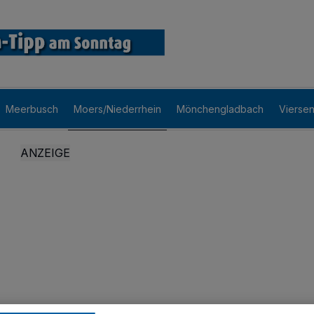
Meerbusch
Moers/Niederrhein
Mönchengladbach
Vierse