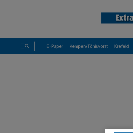
E-Paper
Kempen/Tönisvorst
Krefeld