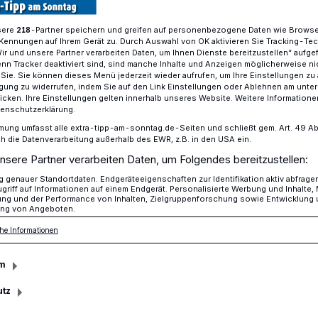
sere
-Partner speichern und greifen auf personenbezogene Daten wie Brows
218
Kennungen auf Ihrem Gerät zu. Durch Auswahl von OK aktivieren Sie Tracking-Te
Wir und unsere Partner verarbeiten Daten, um Ihnen Dienste bereitzustellen“ aufge
 Tage Beschleunigung
n Tracker deaktiviert sind, sind manche Inhalte und Anzeigen möglicherweise ni
r Sie. Sie können dieses Menü jederzeit wieder aufrufen, um Ihre Einstellungen zu
ligung zu widerrufen, indem Sie auf den Link Einstellungen oder Ablehnen am unte
icken. Ihre Einstellungen gelten innerhalb unseres Website. Weitere Informationen
tenschutzerklärung.
eschleunigung
mung umfasst alle extra-tipp-am-sonntag.de-Seiten und schließt gem. Art. 49 Abs. 
die Datenverarbeitung außerhalb des EWR, z.B. in den USA ein.
nsere Partner verarbeiten Daten, um Folgendes bereitzustellen:
genauer Standortdaten. Endgeräteeigenschaften zur Identifikation aktiv abfrage
!“ Mit diesen Worten führte Duisburg Kontor
griff auf Informationen auf einem Endgerät. Personalisierte Werbung und Inhalte
ung und der Performance von Inhalten, Zielgruppenforschung sowie Entwicklung
n die alljährliche Pressekonferenz zur
ng von Angeboten.
as Programm kann sich wieder sehen
he Informationen
m
utz
sezeit