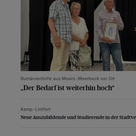
Rumänienhilfe aus Moers-Meerbeck vor Ort
„Der Bedarf ist weiterhin hoch“
Kamp-Lintfort
Neue Auszubildende und Studierende in der Stadtve
Neue Auszubildende und Studierende in der Stadtv