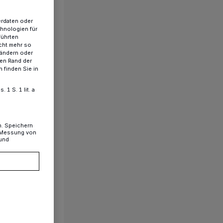
erdaten oder
chnologien für
führten
cht mehr so
 ändern oder
ren Rand der
 finden Sie in
1 S. 1 lit. a
n. Speichern
, Messung von
 und