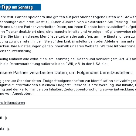
sere
-Partner speichern und greifen auf personenbezogene Daten wie Brows
218
Kennungen auf Ihrem Gerät zu. Durch Auswahl von OK aktivieren Sie Tracking-Te
cklung am Schacht Gerdt
Wir und unsere Partner verarbeiten Daten, um Ihnen Dienste bereitzustellen“ aufge
n Tracker deaktiviert sind, sind manche Inhalte und Anzeigen möglicherweise ni
r Sie. Sie können dieses Menü jederzeit wieder aufrufen, um Ihre Einstellungen zu
ligung zu widerrufen, indem Sie auf den Link Einstellungen oder Ablehnen am unte
icken. Ihre Einstellungen gelten innerhalb unseres Website. Weitere Informationen
 am Schacht Gerdt
tenschutzerklärung.
mung umfasst alle extra-tipp-am-sonntag.de-Seiten und schließt gem. Art. 49 Abs. 
die Datenverarbeitung außerhalb des EWR, z.B. in den USA ein.
nsere Partner verarbeiten Daten, um Folgendes bereitzustellen:
 hat sich gelohnt: Der Weg für das neue
genauer Standortdaten. Endgeräteeigenschaften zur Identifikation aktiv abfrage
griff auf Informationen auf einem Endgerät. Personalisierte Werbung und Inhalte
entrum Schacht Gerdt in Baerl ist nach
ung und der Performance von Inhalten, Zielgruppenforschung sowie Entwicklung
ng von Angeboten.
he Informationen
m
sezeit
utz