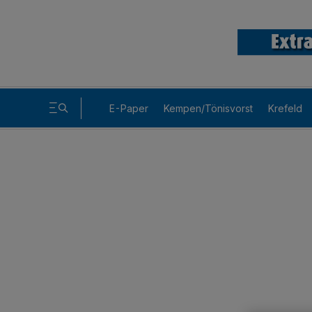
E-Paper
Kempen/Tönisvorst
Krefeld