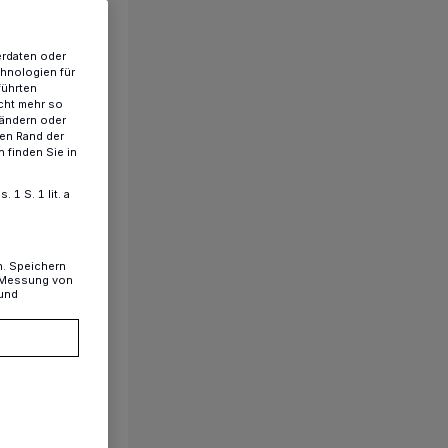
erdaten oder
chnologien für
führten
cht mehr so
 ändern oder
ren Rand der
 finden Sie in
1 S. 1 lit. a
n. Speichern
, Messung von
 und