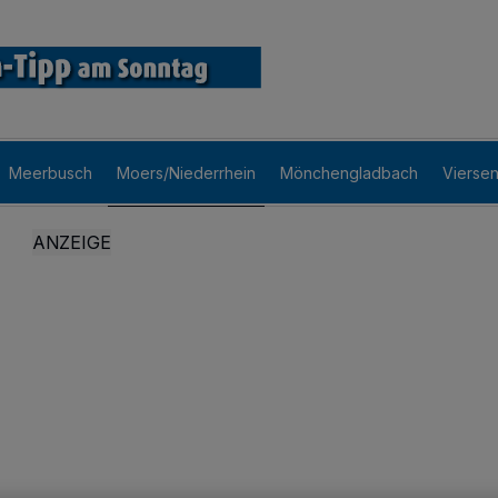
Meerbusch
Moers/Niederrhein
Mönchengladbach
Vierse