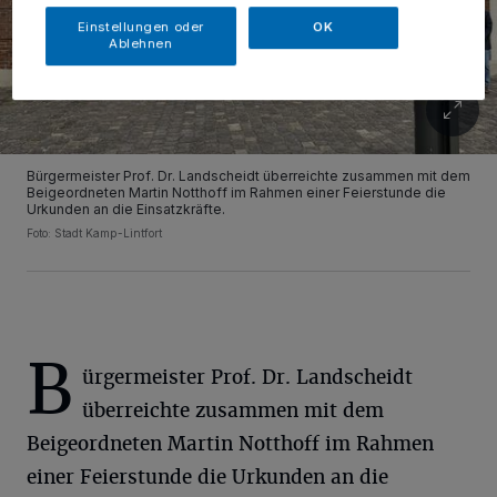
Einstellungen oder
OK
Ablehnen
Bürgermeister Prof. Dr. Landscheidt überreichte zusammen mit dem
Beigeordneten Martin Notthoff im Rahmen einer Feierstunde die
Urkunden an die Einsatzkräfte.
Foto: Stadt Kamp-Lintfort
B
ürgermeister Prof. Dr. Landscheidt
überreichte zusammen mit dem
Beigeordneten Martin Notthoff im Rahmen
einer Feierstunde die Urkunden an die