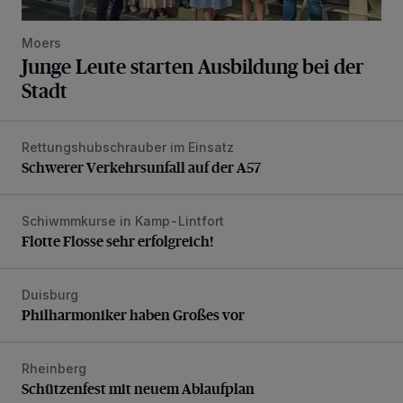
Moers
Junge Leute starten Ausbildung bei der
Stadt
Rettungshubschrauber im Einsatz
Schwerer Verkehrsunfall auf der A57
Schwerer Verkehrsunfall auf der A57
Schiwmmkurse in Kamp-Lintfort
Flotte Flosse sehr erfolgreich!
Flotte Flosse sehr erfolgreich!
Duisburg
Philharmoniker haben Großes vor
Philharmoniker haben Großes vor
Rheinberg
Schützenfest mit neuem Ablaufplan
Schützenfest mit neuem Ablaufplan