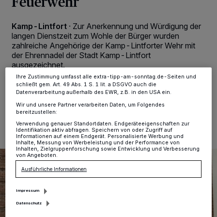
Feuerwehr
Tracking-Technologien für die unter „Wir und unsere Partner
verarbeiten Daten, um Ihnen Dienste bereitzustellen“ aufgeführten
Zwecke. Wenn Tracker deaktiviert sind, sind manche Inhalte und
Kamp-Lintfort
·
Zur Anerkennung und Würdigung der
Anzeigen möglicherweise nicht mehr so relevant für Sie. Sie können
dieses Menü jederzeit wieder aufrufen, um Ihre Einstellungen zu
langen Dienstzeit zum Wohle der Bürger wurden
ändern oder Ihre Einwilligung zu widerrufen, indem Sie auf den Link
zahlreiche Angehörige der Kamp-Lintforter Wehr mit
Einstellungen oder Ablehnen am unteren Rand der Webseite klicken.
der Ehrennadel der Stadt Kamp-Lintfort
Ihre Einstellungen gelten innerhalb unseres Website. Weitere
ausgezeichnet.
Informationen finden Sie in unserer Datenschutzerklärung.
Ihre Zustimmung umfasst alle extra-tipp-am-sonntag.de-Seiten und
schließt gem. Art. 49 Abs. 1 S. 1 lit. a DSGVO auch die
Datenverarbeitung außerhalb des EWR, z.B. in den USA ein.
10.06.2026 , 10:15 Uhr
Eine Minute Lesezeit
Wir und unsere Partner verarbeiten Daten, um Folgendes
bereitzustellen:
Verwendung genauer Standortdaten. Endgeräteeigenschaften zur
Identifikation aktiv abfragen. Speichern von oder Zugriff auf
Informationen auf einem Endgerät. Personalisierte Werbung und
Inhalte, Messung von Werbeleistung und der Performance von
Inhalten, Zielgruppenforschung sowie Entwicklung und Verbesserung
von Angeboten.
Ausführliche Informationen
Impressum
Datenschutz