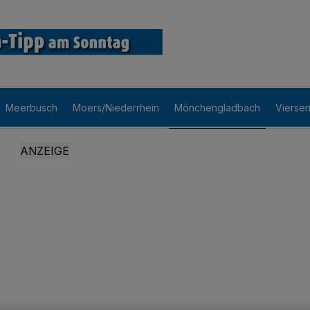
Meerbusch
Moers/Niederrhein
Mönchengladbach
Vierse