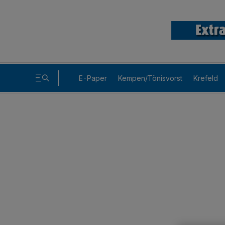
E-Paper
Kempen/Tönisvorst
Krefeld