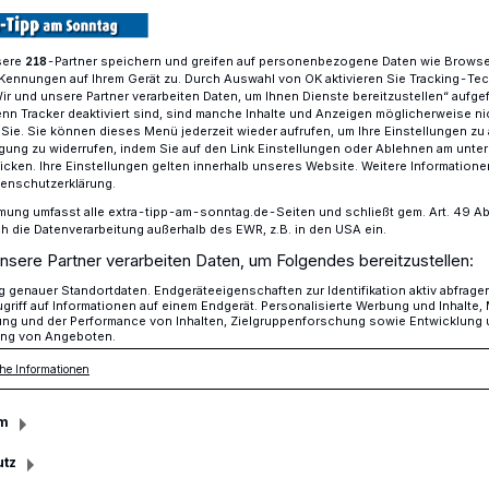
sere
-Partner speichern und greifen auf personenbezogene Daten wie Brows
218
Kennungen auf Ihrem Gerät zu. Durch Auswahl von OK aktivieren Sie Tracking-Te
est Gladbach geniessen auf dem Schillerplatz
Wir und unsere Partner verarbeiten Daten, um Ihnen Dienste bereitzustellen“ aufge
n Tracker deaktiviert sind, sind manche Inhalte und Anzeigen möglicherweise ni
r Sie. Sie können dieses Menü jederzeit wieder aufrufen, um Ihre Einstellungen zu
ligung zu widerrufen, indem Sie auf den Link Einstellungen oder Ablehnen am unte
icken. Ihre Einstellungen gelten innerhalb unseres Website. Weitere Informationen
wieder Weinfest auf dem Schillerplatz
tenschutzerklärung.
niessen geht in
mung umfasst alle extra-tipp-am-sonntag.de-Seiten und schließt gem. Art. 49 Abs. 
die Datenverarbeitung außerhalb des EWR, z.B. in den USA ein.
nsere Partner verarbeiten Daten, um Folgendes bereitzustellen:
genauer Standortdaten. Endgeräteeigenschaften zur Identifikation aktiv abfrage
griff auf Informationen auf einem Endgerät. Personalisierte Werbung und Inhalte
ung und der Performance von Inhalten, Zielgruppenforschung sowie Entwicklung
ng von Angeboten.
en sensationellen Erfolgen im September
he Informationen
etwas andere Weinfest Gladbach
. September seine dritte Auflage auf dem
m
utz