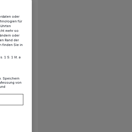
erdaten oder
chnologien für
führten
cht mehr so
 ändern oder
ren Rand der
 finden Sie in
1 S. 1 lit. a
n. Speichern
, Messung von
 und