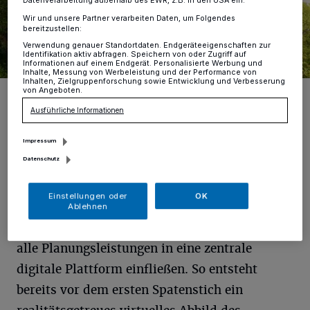
Datenverarbeitung außerhalb des EWR, z.B. in den USA ein.
Wir und unsere Partner verarbeiten Daten, um Folgendes
bereitzustellen:
Verwendung genauer Standortdaten. Endgeräteeigenschaften zur
Identifikation aktiv abfragen. Speichern von oder Zugriff auf
Informationen auf einem Endgerät. Personalisierte Werbung und
Inhalte, Messung von Werbeleistung und der Performance von
Inhalten, Zielgruppenforschung sowie Entwicklung und Verbesserung
von Angeboten.
Aus der Vision für die Bettrather Brücke …ist im Zuge der Planungen
bereits ein virtuelles Modell entstanden.
Ausführliche Informationen
Foto: INGE Neubau Bettrather Straße | WS & grbv
Impressum
Datenschutz
E
Einstellungen oder
OK
s ist das erste Infrastruktur-
Ablehnen
Straßenbauprojekt der Stadt, bei dem
alle Planungsleistungen in eine zentrale
digitale Plattform einfließen. So entsteht
bereits vor dem ersten Spatenstich ein