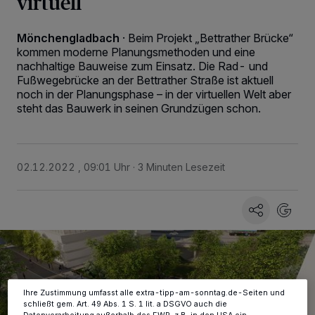
virtuell
Mönchengladbach
·
Beim Projekt „Bettrather Brücke“
kommen moderne Planungsmethoden und eine
nachhaltige Bauweise zum Einsatz. Die Rad- und
Fußwegebrücke an der Bettrather Straße ist aktuell
noch in der Planungsphase – in der virtuellen Welt aber
steht das Bauwerk in seinen Grundzügen schon.
Wir und unsere
-Partner speichern und greifen auf
218
personenbezogene Daten wie Browserdaten oder eindeutige
02.12.2022 , 09:01 Uhr
3 Minuten Lesezeit
Kennungen auf Ihrem Gerät zu. Durch Auswahl von OK aktivieren Sie
Tracking-Technologien für die unter „Wir und unsere Partner
verarbeiten Daten, um Ihnen Dienste bereitzustellen“ aufgeführten
Zwecke. Wenn Tracker deaktiviert sind, sind manche Inhalte und
Anzeigen möglicherweise nicht mehr so relevant für Sie. Sie können
dieses Menü jederzeit wieder aufrufen, um Ihre Einstellungen zu
ändern oder Ihre Einwilligung zu widerrufen, indem Sie auf den Link
Einstellungen oder Ablehnen am unteren Rand der Webseite klicken.
Ihre Einstellungen gelten innerhalb unseres Website. Weitere
Informationen finden Sie in unserer Datenschutzerklärung.
Ihre Zustimmung umfasst alle extra-tipp-am-sonntag.de-Seiten und
schließt gem. Art. 49 Abs. 1 S. 1 lit. a DSGVO auch die