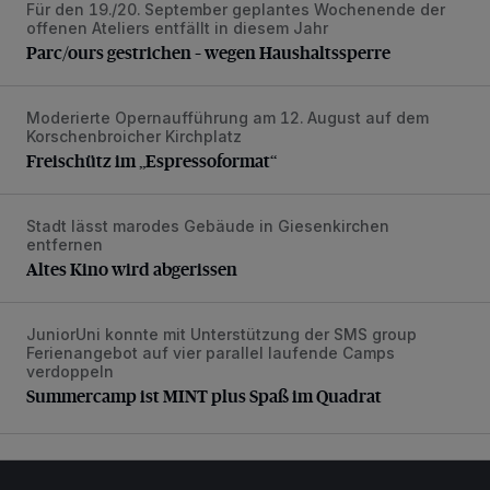
Für den 19./20. September geplantes Wochenende der
Parc/ours gestrichen – wegen Haushaltssperre
offenen Ateliers entfällt in diesem Jahr
Parc/ours gestrichen – wegen Haushaltssperre
Moderierte Opernaufführung am 12. August auf dem
Freischütz im „Espressoformat“
Korschenbroicher Kirchplatz
Freischütz im „Espressoformat“
Stadt lässt marodes Gebäude in Giesenkirchen
Altes Kino wird abgerissen
entfernen
Altes Kino wird abgerissen
JuniorUni konnte mit Unterstützung der SMS group
Summercamp ist MINT plus Spaß im Quadrat
Ferienangebot auf vier parallel laufende Camps
verdoppeln
Summercamp ist MINT plus Spaß im Quadrat