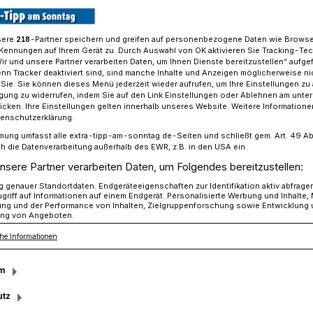
sere
-Partner speichern und greifen auf personenbezogene Daten wie Brows
218
Kennungen auf Ihrem Gerät zu. Durch Auswahl von OK aktivieren Sie Tracking-Te
ec-Training für Senioren am 31. März - jetzt anmelden!
Wir und unsere Partner verarbeiten Daten, um Ihnen Dienste bereitzustellen“ aufge
n Tracker deaktiviert sind, sind manche Inhalte und Anzeigen möglicherweise ni
r Sie. Sie können dieses Menü jederzeit wieder aufrufen, um Ihre Einstellungen zu
ligung zu widerrufen, indem Sie auf den Link Einstellungen oder Ablehnen am unte
icken. Ihre Einstellungen gelten innerhalb unseres Website. Weitere Informationen
tenschutzerklärung.
ning für Senioren
mung umfasst alle extra-tipp-am-sonntag.de-Seiten und schließt gem. Art. 49 Abs. 
die Datenverarbeitung außerhalb des EWR, z.B. in den USA ein.
nsere Partner verarbeiten Daten, um Folgendes bereitzustellen:
genauer Standortdaten. Endgeräteeigenschaften zur Identifikation aktiv abfrage
lizei Mönchengladbach bietet wieder ein
griff auf Informationen auf einem Endgerät. Personalisierte Werbung und Inhalte
ung und der Performance von Inhalten, Zielgruppenforschung sowie Entwicklung
ren an. Pedelec-Fahrer über 65 können
ng von Angeboten.
m 31. März anmelden.
he Informationen
m
utz
sezeit