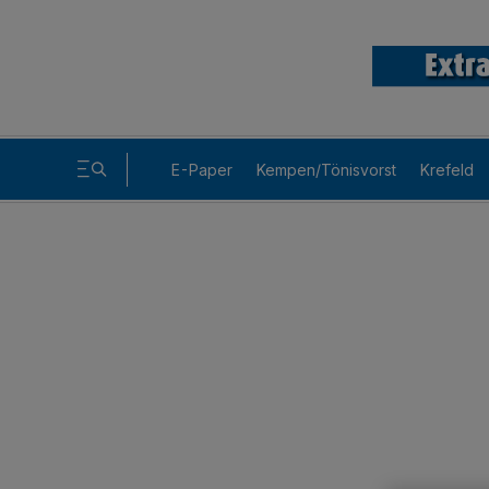
E-Paper
Kempen/Tönisvorst
Krefeld