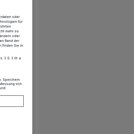
erdaten oder
chnologien für
führten
cht mehr so
 ändern oder
ren Rand der
 finden Sie in
1 S. 1 lit. a
n. Speichern
, Messung von
 und