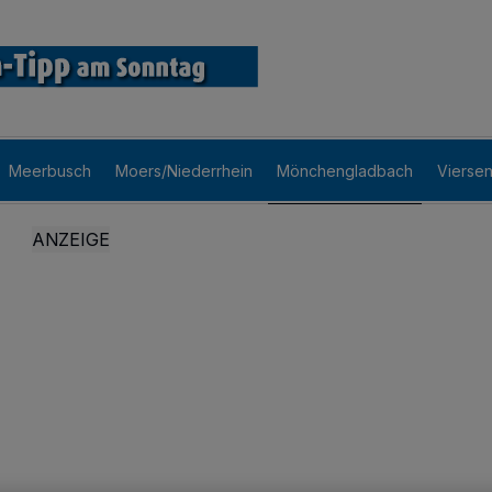
Meerbusch
Moers/Niederrhein
Mönchengladbach
Vierse