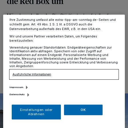
die Red Box um
Einstellungen oder Ablehnen am unteren Rand der Webseite klicken.
Ihre Einstellungen gelten innerhalb unseres Website. Weitere
Informationen finden Sie in unserer Datenschutzerklärung.
Mönchengladbach
·
Die Städtische Impfstelle, die
Ihre Zustimmung umfasst alle extra-tipp-am-sonntag.de-Seiten und
bisher in einer ehemaligen Unterkunft für Geflüchtete
schließt gem. Art. 49 Abs. 1 S. 1 lit. a DSGVO auch die
(Am Nordpark 260) untergebracht war, zieht am
Datenverarbeitung außerhalb des EWR, z.B. in den USA ein.
Mittwoch, 23. März, an einen neuen Standort in der
Wir und unsere Partner verarbeiten Daten, um Folgendes
benachbarten Red Box. Letzter Impftag am bisherigen
bereitzustellen:
Standort ist Dienstag, 22. März.
Verwendung genauer Standortdaten. Endgeräteeigenschaften zur
Identifikation aktiv abfragen. Speichern von oder Zugriff auf
Informationen auf einem Endgerät. Personalisierte Werbung und
Inhalte, Messung von Werbeleistung und der Performance von
Inhalten, Zielgruppenforschung sowie Entwicklung und Verbesserung
von Angeboten.
22.03.2022 , 08:41 Uhr
Eine Minute Lesezeit
Ausführliche Informationen
Impressum
Datenschutz
Einstellungen oder
OK
Ablehnen