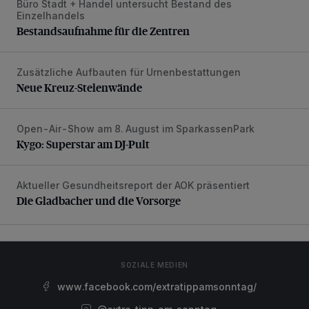
Büro Stadt + Handel untersucht Bestand des
Bestandsaufnahme für die Zentren
Einzelhandels
Bestandsaufnahme für die Zentren
Zusätzliche Aufbauten für Urnenbestattungen
Neue Kreuz-Stelenwände
Neue Kreuz-Stelenwände
Open-Air-Show am 8. August im SparkassenPark
Kygo: Superstar am DJ-Pult
Kygo: Superstar am DJ-Pult
Aktueller Gesundheitsreport der AOK präsentiert
Die Gladbacher und die Vorsorge
Die Gladbacher und die Vorsorge
SOZIALE MEDIEN
www.facebook.com/extratippamsonntag/