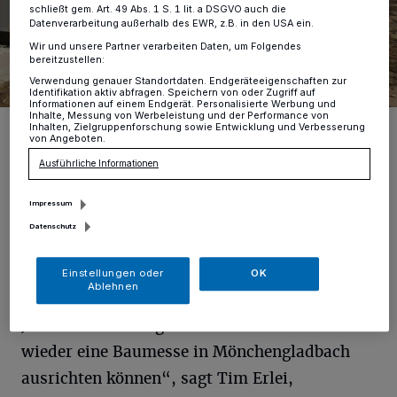
schließt gem. Art. 49 Abs. 1 S. 1 lit. a DSGVO auch die
Datenverarbeitung außerhalb des EWR, z.B. in den USA ein.
Wir und unsere Partner verarbeiten Daten, um Folgendes
bereitzustellen:
Verwendung genauer Standortdaten. Endgeräteeigenschaften zur
Identifikation aktiv abfragen. Speichern von oder Zugriff auf
Informationen auf einem Endgerät. Personalisierte Werbung und
Inhalte, Messung von Werbeleistung und der Performance von
Zwei Jahre konnte die Baumesse Mönchengladbach aufgrund der
Inhalten, Zielgruppenforschung sowie Entwicklung und Verbesserung
Corona-Pandemie nicht stattfinden, jetzt freut sich die Branche,
von Angeboten.
vom 25. bis 27. März Publikum auf dem Messegelände Nordpark
empfangen zu können.
Ausführliche Informationen
Foto: BaumessE GmbH/BaumesseE GmbH
Impressum
Datenschutz
Einstellungen oder
OK
Ablehnen
„Wir freuen uns sehr, dass wir nach zwei
Jahren unfreiwilliger Pandemie-Pause endlich
wieder eine Baumesse in Mönchengladbach
ausrichten können“, sagt Tim Erlei,