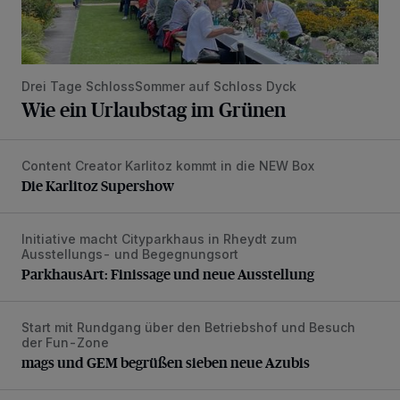
Drei Tage SchlossSommer auf Schloss Dyck
Wie ein Urlaubstag im Grünen
Content Creator Karlitoz kommt in die NEW Box
Die Karlitoz Supershow
Die Karlitoz Supershow
Initiative macht Cityparkhaus in Rheydt zum
ParkhausArt: Finissage und neue Ausstellung
Ausstellungs- und Begegnungsort
ParkhausArt: Finissage und neue Ausstellung
Start mit Rundgang über den Betriebshof und Besuch
mags und GEM begrüßen sieben neue Azubis
der Fun-Zone
mags und GEM begrüßen sieben neue Azubis