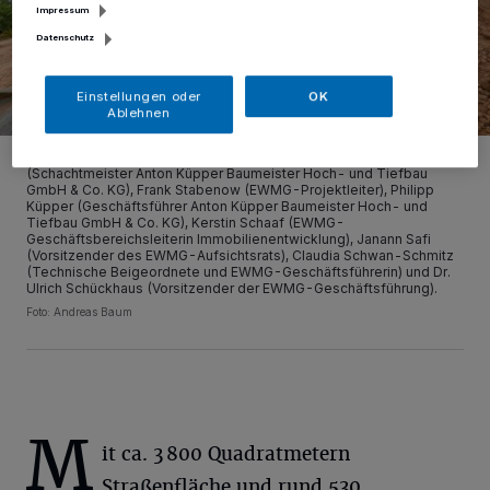
Impressum
Datenschutz
Einstellungen oder
OK
Ablehnen
Packen beim Spatenstich kräftig mit an (v.l.): Mario Paschke
(Schachtmeister Anton Küpper Baumeister Hoch- und Tiefbau
GmbH & Co. KG), Frank Stabenow (EWMG-Projektleiter), Philipp
Küpper (Geschäftsführer Anton Küpper Baumeister Hoch- und
Tiefbau GmbH & Co. KG), Kerstin Schaaf (EWMG-
Geschäftsbereichsleiterin Immobilienentwicklung), Janann Safi
(Vorsitzender des EWMG-Aufsichtsrats), Claudia Schwan-Schmitz
(Technische Beigeordnete und EWMG-Geschäftsführerin) und Dr.
Ulrich Schückhaus (Vorsitzender der EWMG-Geschäftsführung).
Foto: Andreas Baum
M
it ca. 3 800 Quadratmetern
Straßenfläche und rund 530