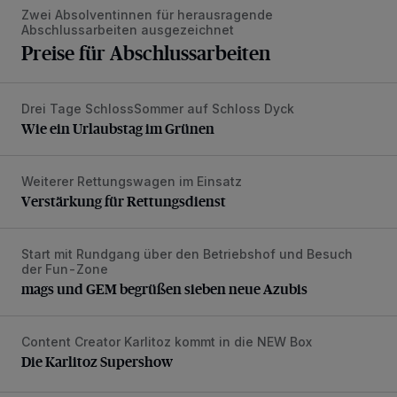
Zwei Absolventinnen für herausragende
Abschlussarbeiten ausgezeichnet
Preise für Abschlussarbeiten
Drei Tage SchlossSommer auf Schloss Dyck
Wie ein Urlaubstag im Grünen
Wie ein Urlaubstag im Grünen
Weiterer Rettungswagen im Einsatz
Verstärkung für Rettungsdienst
Verstärkung für Rettungsdienst
Start mit Rundgang über den Betriebshof und Besuch
mags und GEM begrüßen sieben neue Azubis
der Fun-Zone
mags und GEM begrüßen sieben neue Azubis
Content Creator Karlitoz kommt in die NEW Box
Die Karlitoz Supershow
Die Karlitoz Supershow