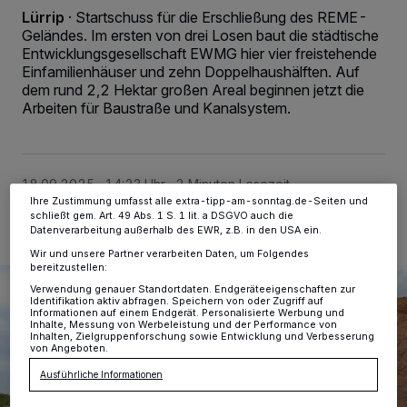
Lürrip
·
Startschuss für die Erschließung des REME-
Wir und unsere
-Partner speichern und greifen auf
218
Geländes. Im ersten von drei Losen baut die städtische
personenbezogene Daten wie Browserdaten oder eindeutige
Kennungen auf Ihrem Gerät zu. Durch Auswahl von OK aktivieren Sie
Entwicklungsgesellschaft EWMG hier vier freistehende
Tracking-Technologien für die unter „Wir und unsere Partner
Einfamilienhäuser und zehn Doppelhaushälften. Auf
verarbeiten Daten, um Ihnen Dienste bereitzustellen“ aufgeführten
dem rund 2,2 Hektar großen Areal beginnen jetzt die
Zwecke. Wenn Tracker deaktiviert sind, sind manche Inhalte und
Arbeiten für Baustraße und Kanalsystem.
Anzeigen möglicherweise nicht mehr so relevant für Sie. Sie können
dieses Menü jederzeit wieder aufrufen, um Ihre Einstellungen zu
ändern oder Ihre Einwilligung zu widerrufen, indem Sie auf den Link
Einstellungen oder Ablehnen am unteren Rand der Webseite klicken.
Ihre Einstellungen gelten innerhalb unseres Website. Weitere
Informationen finden Sie in unserer Datenschutzerklärung.
18.09.2025 , 14:23 Uhr
2 Minuten Lesezeit
Ihre Zustimmung umfasst alle extra-tipp-am-sonntag.de-Seiten und
schließt gem. Art. 49 Abs. 1 S. 1 lit. a DSGVO auch die
Datenverarbeitung außerhalb des EWR, z.B. in den USA ein.
Wir und unsere Partner verarbeiten Daten, um Folgendes
bereitzustellen:
Verwendung genauer Standortdaten. Endgeräteeigenschaften zur
Identifikation aktiv abfragen. Speichern von oder Zugriff auf
Informationen auf einem Endgerät. Personalisierte Werbung und
Inhalte, Messung von Werbeleistung und der Performance von
Inhalten, Zielgruppenforschung sowie Entwicklung und Verbesserung
von Angeboten.
Ausführliche Informationen