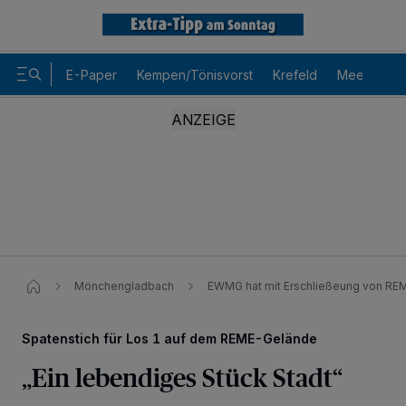
E-Paper
Kempen/Tönisvorst
Krefeld
Meerbusch
Mönchengladbach
EWMG hat mit Erschließeung von R
Spatenstich für Los 1 auf dem REME-Gelände
„Ein lebendiges Stück Stadt“