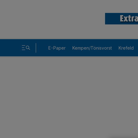
E-Paper
Kempen/Tönisvorst
Krefeld