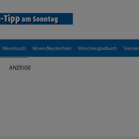
Meerbusch
Moers/Niederrhein
Mönchengladbach
Vierse