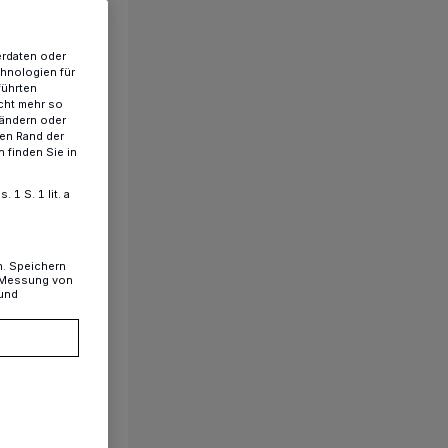
erdaten oder
chnologien für
führten
cht mehr so
 ändern oder
ren Rand der
 finden Sie in
1 S. 1 lit. a
n. Speichern
, Messung von
 und