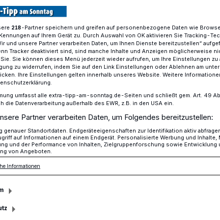
sere
-Partner speichern und greifen auf personenbezogene Daten wie Brows
218
Kennungen auf Ihrem Gerät zu. Durch Auswahl von OK aktivieren Sie Tracking-Te
Lank präsentiert neues Stück ab dem 10. Oktober
Wir und unsere Partner verarbeiten Daten, um Ihnen Dienste bereitzustellen“ aufge
n Tracker deaktiviert sind, sind manche Inhalte und Anzeigen möglicherweise ni
r Sie. Sie können dieses Menü jederzeit wieder aufrufen, um Ihre Einstellungen zu
ligung zu widerrufen, indem Sie auf den Link Einstellungen oder Ablehnen am unte
icken. Ihre Einstellungen gelten innerhalb unseres Website. Weitere Informationen
tenschutzerklärung.
 Krimi-Spaß
mung umfasst alle extra-tipp-am-sonntag.de-Seiten und schließt gem. Art. 49 Abs. 
die Datenverarbeitung außerhalb des EWR, z.B. in den USA ein.
nsere Partner verarbeiten Daten, um Folgendes bereitzustellen:
genauer Standortdaten. Endgeräteeigenschaften zur Identifikation aktiv abfrage
 Phase gehen die Vorbereitungen auf die
griff auf Informationen auf einem Endgerät. Personalisierte Werbung und Inhalte
ung und der Performance von Inhalten, Zielgruppenforschung sowie Entwicklung
beim Lotumer Buretheater. Am 10. Oktober
ng von Angeboten.
breng em öm!“ (Ich bringe ihn um)
he Informationen
at die Proben im Forum Wasserturm in
m
utz