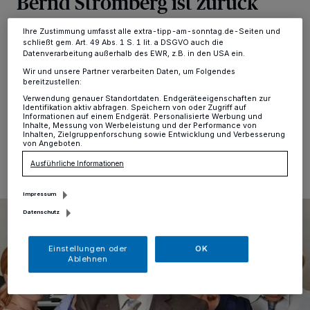
Bernd Stromberg ist zurück
Ihre Einstellungen gelten innerhalb unseres Website. Weitere
Informationen finden Sie in unserer Datenschutzerklärung.
Ihre Zustimmung umfasst alle extra-tipp-am-sonntag.de-Seiten und
Lank
·
Die Komödie „Stromberg 2 – Wieder alles wie
schließt gem. Art. 49 Abs. 1 S. 1 lit. a DSGVO auch die
immer“ (FSK12/100 Minuten) wird am Dienstag, 6.
Datenverarbeitung außerhalb des EWR, z.B. in den USA ein.
Januar, um 17 und um 20 Uhr beim Kino im Forum
Wir und unsere Partner verarbeiten Daten, um Folgendes
Wasserturm, Rheinstraße 10 in Lank, gezeigt.
bereitzustellen:
Verwendung genauer Standortdaten. Endgeräteeigenschaften zur
Identifikation aktiv abfragen. Speichern von oder Zugriff auf
Informationen auf einem Endgerät. Personalisierte Werbung und
Inhalte, Messung von Werbeleistung und der Performance von
Inhalten, Zielgruppenforschung sowie Entwicklung und Verbesserung
05.01.2026 , 10:00 Uhr
Eine Minute Lesezeit
von Angeboten.
Ausführliche Informationen
Impressum
Datenschutz
Einstellungen oder
OK
Ablehnen