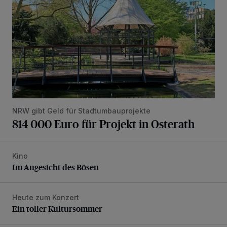
NRW gibt Geld für Stadtumbauprojekte
814 000 Euro für Projekt in Osterath
Kino
Im Angesicht des Bösen
Im Angesicht des Bösen
Heute zum Konzert
Ein toller Kultursommer
Ein toller Kultursommer