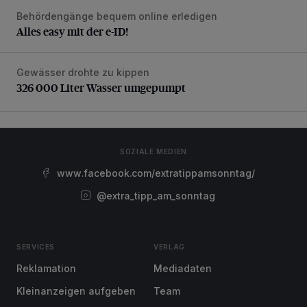
Behördengänge bequem online erledigen
Alles easy mit der e-ID!
Alles easy mit der e-ID!
Gewässer drohte zu kippen
326 000 Liter Wasser umgepumpt
326 000 Liter Wasser umgepumpt
SOZIALE MEDIEN
www.facebook.com/extratippamsonntag/
@extra_tipp_am_sonntag
SERVICES
VERLAG
Reklamation
Mediadaten
Kleinanzeigen aufgeben
Team