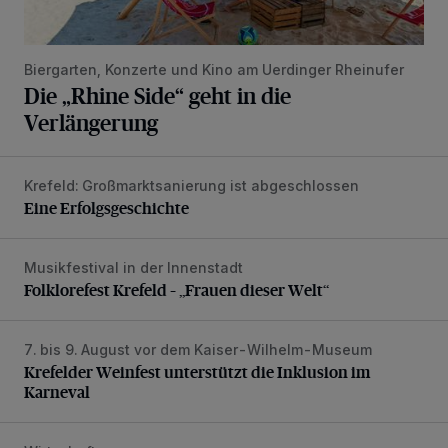
Biergarten, Konzerte und Kino am Uerdinger Rheinufer
Die „Rhine Side“ geht in die
Verlängerung
Krefeld: Großmarktsanierung ist abgeschlossen
Eine Erfolgsgeschichte
Eine Erfolgsgeschichte
Musikfestival in der Innenstadt
Folklorefest Krefeld – „Frauen dieser Welt“
Folklorefest Krefeld – „Frauen dieser Welt“
7. bis 9. August vor dem Kaiser-Wilhelm-Museum
Krefelder Weinfest unterstützt die Inklusion im Karneval
Krefelder Weinfest unterstützt die Inklusion im
Karneval