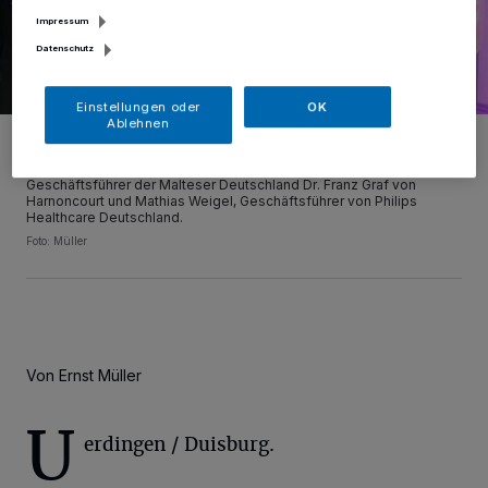
Impressum
Datenschutz
Einstellungen oder
OK
Ablehnen
Stolz auf die Top-Technik: Bei der Präsentation des neuen MRT
(Magnet-Resonanz-Tomograph) im St. Anna-Krankenhaus zeigten
sich bestens gelaunt: (v.r.) Chefarzt Radiologie Dr. Amin Laali, der
Geschäftsführer der Malteser Deutschland Dr. Franz Graf von
Harnoncourt und Mathias Weigel, Geschäftsführer von Philips
Healthcare Deutschland.
Foto: Müller
Von Ernst Müller
U
erdingen / Duisburg.