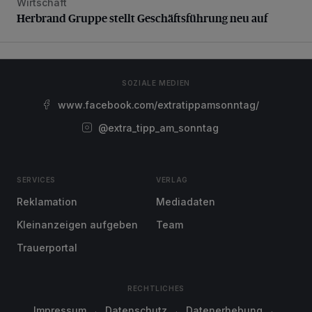
Wirtschaft
Herbrand Gruppe stellt Geschäftsführung neu auf
Herbrand Gruppe stellt Geschäftsführung neu auf
SOZIALE MEDIEN
www.facebook.com/extratippamsonntag/
@extra_tipp_am_sonntag
SERVICES
VERLAG
Reklamation
Mediadaten
Kleinanzeigen aufgeben
Team
Trauerportal
RECHTLICHES
Impressum
Datenschutz
Datenerhebung