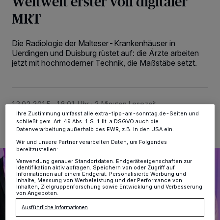
Weltweit erster voll digitaler
MRT
Wir und unsere
-Partner speichern und greifen auf
218
personenbezogene Daten wie Browserdaten oder eindeutige
Kennungen auf Ihrem Gerät zu. Durch Auswahl von OK aktivieren Sie
Tracking-Technologien für die unter „Wir und unsere Partner
Die Radiologie der Malteser-Krankenhäuser in
verarbeiten Daten, um Ihnen Dienste bereitzustellen“ aufgeführten
Uerdingen und Duisburg rüstet auf: die Ärzte arbeiten
Zwecke. Wenn Tracker deaktiviert sind, sind manche Inhalte und
jetzt mit hochmoderner Technik, die Maßstäbe setzt.
Anzeigen möglicherweise nicht mehr so relevant für Sie. Sie können
dieses Menü jederzeit wieder aufrufen, um Ihre Einstellungen zu
ändern oder Ihre Einwilligung zu widerrufen, indem Sie auf den Link
Einstellungen oder Ablehnen am unteren Rand der Webseite klicken.
Ihre Einstellungen gelten innerhalb unseres Website. Weitere
Informationen finden Sie in unserer Datenschutzerklärung.
13.02.2015 , 18:01 Uhr
2 Minuten Lesezeit
Ihre Zustimmung umfasst alle extra-tipp-am-sonntag.de-Seiten und
schließt gem. Art. 49 Abs. 1 S. 1 lit. a DSGVO auch die
Datenverarbeitung außerhalb des EWR, z.B. in den USA ein.
Wir und unsere Partner verarbeiten Daten, um Folgendes
bereitzustellen:
Verwendung genauer Standortdaten. Endgeräteeigenschaften zur
Identifikation aktiv abfragen. Speichern von oder Zugriff auf
Informationen auf einem Endgerät. Personalisierte Werbung und
Inhalte, Messung von Werbeleistung und der Performance von
Inhalten, Zielgruppenforschung sowie Entwicklung und Verbesserung
von Angeboten.
Ausführliche Informationen