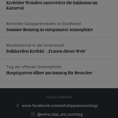
Krefelder Weinfest unterstützt die Inklusion im
Karneval
Krefelder Galopprennbahn im Stadtwald
Sommer-Renntag in entspannter Atmosphäre
Sommer-Renntag in entspannter Atmosphäre
Musikfestival in der Innenstadt
Folklorefest Krefeld – „Frauen dieser Welt“
Folklorefest Krefeld – „Frauen dieser Welt“
Tag der offenen Gartenpforte
Hospizgarten öffnet am Sonntag für Besucher
Hospizgarten öffnet am Sonntag für Besucher
SOZIALE MEDIEN
www.facebook.com/extratippamsonntag/
@extra_tipp_am_sonntag