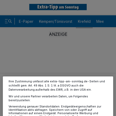
E-Paper
Kempen/Tönisvorst
Krefeld
Meerbusch
Wir und unsere
-Partner speichern und greifen auf
218
personenbezogene Daten wie Browserdaten oder eindeutige
Kennungen auf Ihrem Gerät zu. Durch Auswahl von OK aktivieren Sie
Tracking-Technologien für die unter „Wir und unsere Partner
verarbeiten Daten, um Ihnen Dienste bereitzustellen“ aufgeführten
Zwecke. Wenn Tracker deaktiviert sind, sind manche Inhalte und
Anzeigen möglicherweise nicht mehr so relevant für Sie. Sie können
dieses Menü jederzeit wieder aufrufen, um Ihre Einstellungen zu
ändern oder Ihre Einwilligung zu widerrufen, indem Sie auf den Link
Einstellungen oder Ablehnen am unteren Rand der Webseite klicken.
Ihre Einstellungen gelten innerhalb unseres Website. Weitere
Informationen finden Sie in unserer Datenschutzerklärung.
Ihre Zustimmung umfasst alle extra-tipp-am-sonntag.de-Seiten und
Krefeld
Luftschlangen-Gefahr
schließt gem. Art. 49 Abs. 1 S. 1 lit. a DSGVO auch die
Datenverarbeitung außerhalb des EWR, z.B. in den USA ein.
Cartoon
Wir und unsere Partner verarbeiten Daten, um Folgendes
bereitzustellen:
Luftschlangen-Gefahr
Verwendung genauer Standortdaten. Endgeräteeigenschaften zur
Identifikation aktiv abfragen. Speichern von oder Zugriff auf
Informationen auf einem Endgerät. Personalisierte Werbung und