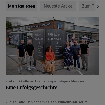
Meistgelesen
Neueste Artikel
Zum Thema
Eine Erfolgsgeschichte
Krefeld: Großmarktsanierung ist abgeschlossen
Eine Erfolgsgeschichte
7. bis 9. August vor dem Kaiser-Wilhelm-Museum
Krefelder Weinfest unterstützt die Inklusion im Karneval