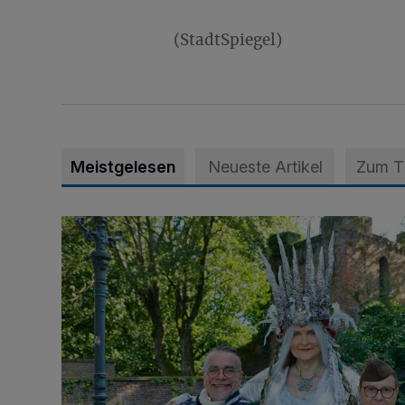
(StadtSpiegel)
Meistgelesen
Neueste Artikel
Zum 
Krähen-Fee-Fantasy-Convention am 1. und 2. Augu