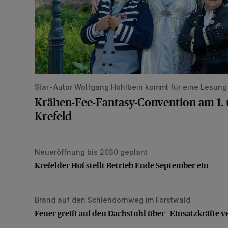
Star-Autor Wolfgang Hohlbein kommt für eine Lesung 
Krähen-Fee-Fantasy-Convention am 1. u
Krefeld
Neueröffnung bis 2030 geplant
Krefelder Hof stellt Betrieb Ende September ein
Krefelder Hof stellt Betrieb Ende September ein
Brand auf den Schlehdornweg im Forstwald
Feuer greift auf den Dachstuhl über - Einsatzkräfte 
Feuer greift auf den Dachstuhl über - Einsatzkräfte