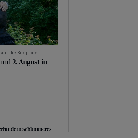
auf die Burg Linn
nd 2. August in
verhindern Schlimmeres
 verhindern Schlimmeres