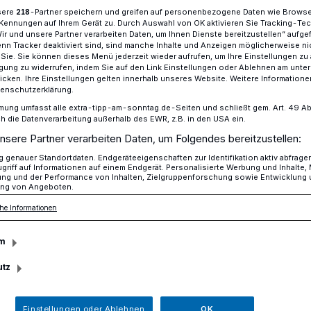
sere
-Partner speichern und greifen auf personenbezogene Daten wie Brows
218
Kennungen auf Ihrem Gerät zu. Durch Auswahl von OK aktivieren Sie Tracking-Te
Wir und unsere Partner verarbeiten Daten, um Ihnen Dienste bereitzustellen“ aufge
n Tracker deaktiviert sind, sind manche Inhalte und Anzeigen möglicherweise ni
r Pinguine
r Sie. Sie können dieses Menü jederzeit wieder aufrufen, um Ihre Einstellungen zu
ligung zu widerrufen, indem Sie auf den Link Einstellungen oder Ablehnen am unte
icken. Ihre Einstellungen gelten innerhalb unseres Website. Weitere Informationen
tenschutzerklärung.
mung umfasst alle extra-tipp-am-sonntag.de-Seiten und schließt gem. Art. 49 Abs. 
“ für Pinguine
die Datenverarbeitung außerhalb des EWR, z.B. in den USA ein.
nsere Partner verarbeiten Daten, um Folgendes bereitzustellen:
genauer Standortdaten. Endgeräteeigenschaften zur Identifikation aktiv abfrage
griff auf Informationen auf einem Endgerät. Personalisierte Werbung und Inhalte
ung und der Performance von Inhalten, Zielgruppenforschung sowie Entwicklung
nguine stehen binnen von fünf Tagen drei
ng von Angeboten.
ogramm. Am Freitag gehts nach Nürnberg,
he Informationen
den König Palast, ehe am Dienstag das
Kölner Haie folgt.
m
utz
Lesezeit
Einstellungen oder Ablehnen
OK