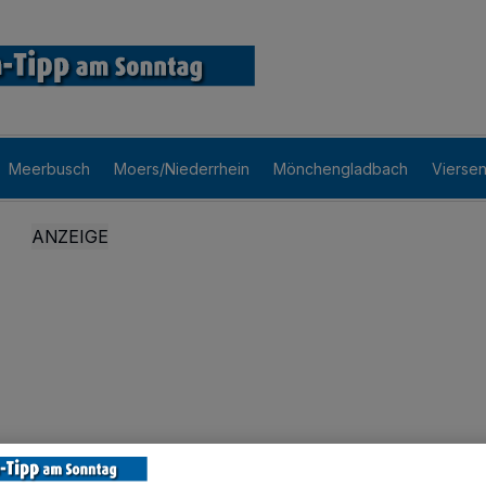
Meerbusch
Moers/Niederrhein
Mönchengladbach
Vierse