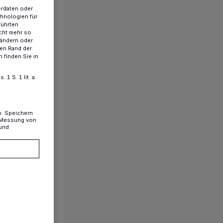
erdaten oder
chnologien für
führten
cht mehr so
 ändern oder
ren Rand der
 finden Sie in
1 S. 1 lit. a
n. Speichern
, Messung von
 und