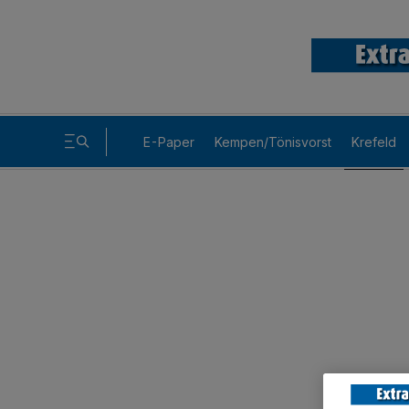
E-Paper
Kempen/Tönisvorst
Krefeld