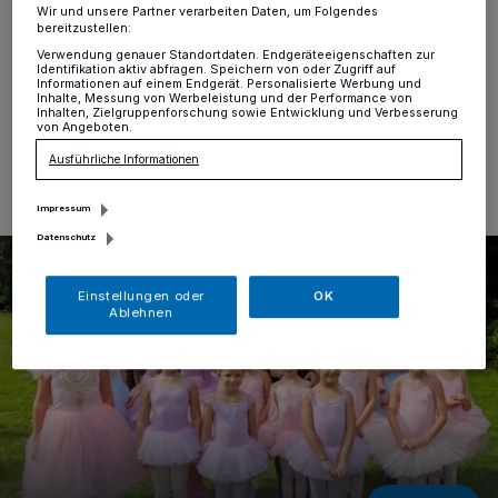
Wir und unsere Partner verarbeiten Daten, um Folgendes
Krefeld
·
Auf der Stadtwaldwiese wurde am heutigen
bereitzustellen:
Sonntag, 3. September, der Weltkindertag gefeiert.
Verwendung genauer Standortdaten. Endgeräteeigenschaften zur
Identifikation aktiv abfragen. Speichern von oder Zugriff auf
Informationen auf einem Endgerät. Personalisierte Werbung und
Inhalte, Messung von Werbeleistung und der Performance von
Inhalten, Zielgruppenforschung sowie Entwicklung und Verbesserung
von Angeboten.
03.09.2023 , 17:20 Uhr
Eine Minute Lesezeit
Ausführliche Informationen
Impressum
Datenschutz
Einstellungen oder
OK
Ablehnen