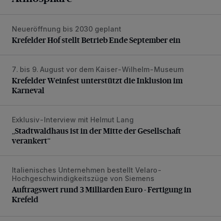
Neueröffnung bis 2030 geplant
Krefelder Hof stellt Betrieb Ende September ein
Krefelder Hof stellt Betrieb Ende September ein
7. bis 9. August vor dem Kaiser-Wilhelm-Museum
Krefelder Weinfest unterstützt die Inklusion im Karneval
Krefelder Weinfest unterstützt die Inklusion im
Karneval
Exklusiv-Interview mit Helmut Lang
„Stadtwaldhaus ist in der Mitte der Gesellschaft verankert“
„Stadtwaldhaus ist in der Mitte der Gesellschaft
verankert“
Italienisches Unternehmen bestellt Velaro-
Auftragswert rund 3 Milliarden Euro - Fertigung in Krefeld
Hochgeschwindigkeitszüge von Siemens
Auftragswert rund 3 Milliarden Euro - Fertigung in
Krefeld