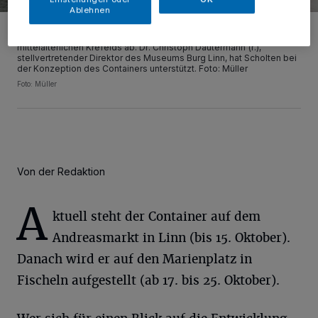
Ablehnen
Am aufklappbaren Museumscontainer: Historiker John Leonard
Scholten hört per Kopfhörer die Geräuschkulisse des
mittelalterlichen Krefelds ab. Dr. Christoph Dautermann (r.),
stellvertretender Direktor des Museums Burg Linn, hat Scholten bei
der Konzeption des Containers unterstützt. Foto: Müller
Foto: Müller
Von der Redaktion
A
ktuell steht der Container auf dem
Andreasmarkt in Linn (bis 15. Oktober).
Danach wird er auf den Marienplatz in
Fischeln aufgestellt (ab 17. bis 25. Oktober).