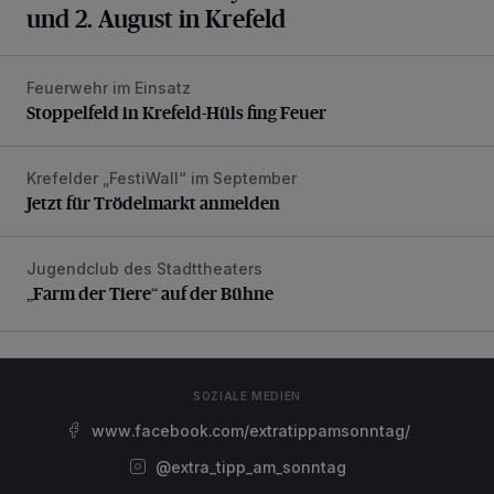
und 2. August in Krefeld
Feuerwehr im Einsatz
Stoppelfeld in Krefeld-Hüls fing Feuer
Stoppelfeld in Krefeld-Hüls fing Feuer
Krefelder „FestiWall“ im September
Jetzt für Trödelmarkt anmelden
Jetzt für Trödelmarkt anmelden
Jugendclub des Stadttheaters
„Farm der Tiere“ auf der Bühne
„Farm der Tiere“ auf der Bühne
SOZIALE MEDIEN
www.facebook.com/extratippamsonntag/
@extra_tipp_am_sonntag