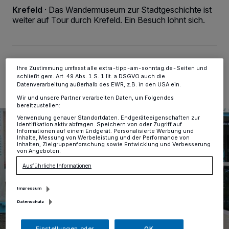
Zwecke. Wenn Tracker deaktiviert sind, sind manche Inhalte und
Krefeld
·
Das Wandermuseum zur Stadtgeschichte ist
Anzeigen möglicherweise nicht mehr so relevant für Sie. Sie können
weiter auf Tour durch Krefeld. Ein Besuch lohnt sich.
dieses Menü jederzeit wieder aufrufen, um Ihre Einstellungen zu
ändern oder Ihre Einwilligung zu widerrufen, indem Sie auf den Link
Einstellungen oder Ablehnen am unteren Rand der Webseite klicken.
Ihre Einstellungen gelten innerhalb unseres Website. Weitere
Informationen finden Sie in unserer Datenschutzerklärung.
15.10.2023 , 17:23 Uhr
Eine Minute Lesezeit
Ihre Zustimmung umfasst alle extra-tipp-am-sonntag.de-Seiten und
schließt gem. Art. 49 Abs. 1 S. 1 lit. a DSGVO auch die
Datenverarbeitung außerhalb des EWR, z.B. in den USA ein.
Wir und unsere Partner verarbeiten Daten, um Folgendes
bereitzustellen:
Verwendung genauer Standortdaten. Endgeräteeigenschaften zur
Identifikation aktiv abfragen. Speichern von oder Zugriff auf
Informationen auf einem Endgerät. Personalisierte Werbung und
Inhalte, Messung von Werbeleistung und der Performance von
Inhalten, Zielgruppenforschung sowie Entwicklung und Verbesserung
von Angeboten.
Ausführliche Informationen
Impressum
Datenschutz
Einstellungen oder
OK